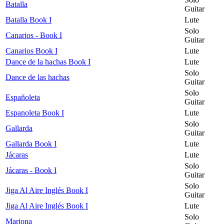
Batalla
Guitar
Batalla Book I
Lute
Solo
Canarios - Book I
Guitar
Canarios Book I
Lute
Dance de la hachas Book I
Lute
Solo
Dance de las hachas
Guitar
Solo
Españoleta
Guitar
Espanoleta Book I
Lute
Solo
Gallarda
Guitar
Gallarda Book I
Lute
Jácaras
Lute
Solo
Jácaras - Book I
Guitar
Solo
Jiga Al Aire Inglés Book I
Guitar
Jiga Al Aire Inglés Book I
Lute
Solo
Mariona