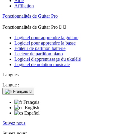
Aide
Affiliation
Fonctionnalités de Guitar Pro
Fonctionnalités de Guitar Pro


Logiciel pour apprendre la guitare
Logiciel pour apprendre la basse
Editeur de partition batterie
Lecteur de partition piano
Logiciel d'apprentissage du ukulélé
Logiciel de notation musicale
Langues
Langue :
Français

Français
English
Español
Suivez nous
Suivez-nous: