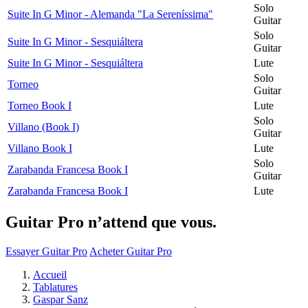
Solo
Suite In G Minor - Alemanda "La Sereníssima"
Guitar
Solo
Suite In G Minor - Sesquiáltera
Guitar
Suite In G Minor - Sesquiáltera
Lute
Solo
Torneo
Guitar
Torneo Book I
Lute
Solo
Villano (Book I)
Guitar
Villano Book I
Lute
Solo
Zarabanda Francesa Book I
Guitar
Zarabanda Francesa Book I
Lute
Guitar Pro n’attend que vous.
Essayer Guitar Pro
Acheter Guitar Pro
Accueil
Tablatures
Gaspar Sanz