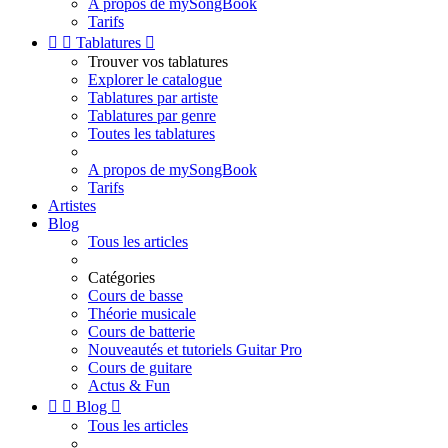
A propos de mySongBook
Tarifs


Tablatures

Trouver vos tablatures
Explorer le catalogue
Tablatures par artiste
Tablatures par genre
Toutes les tablatures
A propos de mySongBook
Tarifs
Artistes
Blog
Tous les articles
Catégories
Cours de basse
Théorie musicale
Cours de batterie
Nouveautés et tutoriels Guitar Pro
Cours de guitare
Actus & Fun


Blog

Tous les articles