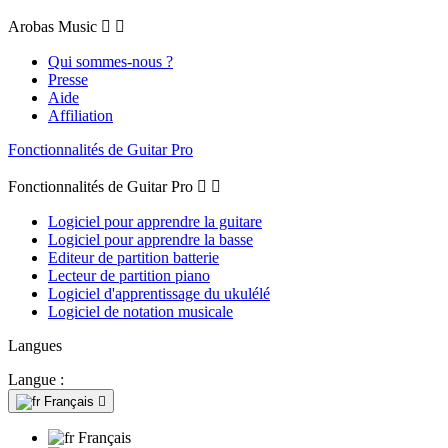
Arobas Music


Qui sommes-nous ?
Presse
Aide
Affiliation
Fonctionnalités de Guitar Pro
Fonctionnalités de Guitar Pro


Logiciel pour apprendre la guitare
Logiciel pour apprendre la basse
Editeur de partition batterie
Lecteur de partition piano
Logiciel d'apprentissage du ukulélé
Logiciel de notation musicale
Langues
Langue :
Français

Français