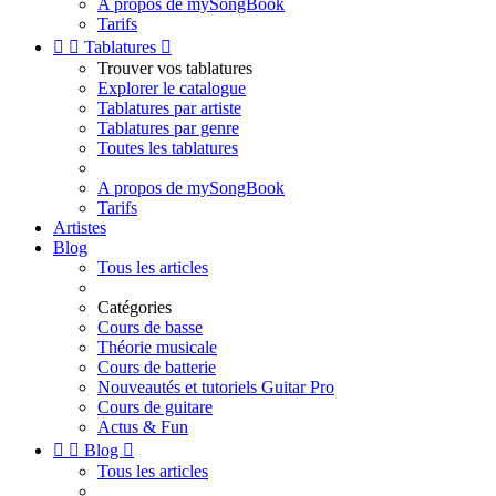
A propos de mySongBook
Tarifs


Tablatures

Trouver vos tablatures
Explorer le catalogue
Tablatures par artiste
Tablatures par genre
Toutes les tablatures
A propos de mySongBook
Tarifs
Artistes
Blog
Tous les articles
Catégories
Cours de basse
Théorie musicale
Cours de batterie
Nouveautés et tutoriels Guitar Pro
Cours de guitare
Actus & Fun


Blog

Tous les articles