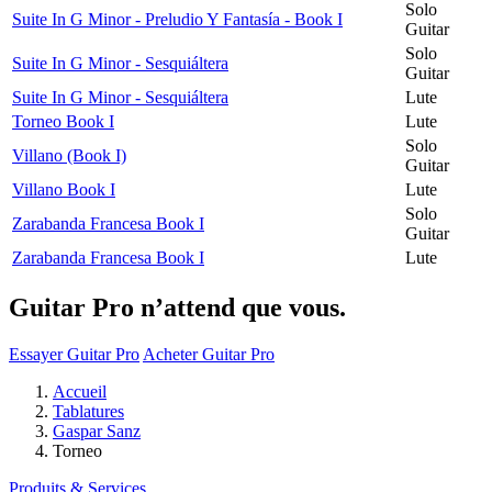
Solo
Suite In G Minor - Preludio Y Fantasía - Book I
Guitar
Solo
Suite In G Minor - Sesquiáltera
Guitar
Suite In G Minor - Sesquiáltera
Lute
Torneo Book I
Lute
Solo
Villano (Book I)
Guitar
Villano Book I
Lute
Solo
Zarabanda Francesa Book I
Guitar
Zarabanda Francesa Book I
Lute
Guitar Pro n’attend que vous.
Essayer Guitar Pro
Acheter Guitar Pro
Accueil
Tablatures
Gaspar Sanz
Torneo
Produits & Services