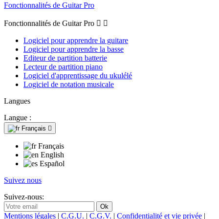
Fonctionnalités de Guitar Pro
Fonctionnalités de Guitar Pro


Logiciel pour apprendre la guitare
Logiciel pour apprendre la basse
Editeur de partition batterie
Lecteur de partition piano
Logiciel d'apprentissage du ukulélé
Logiciel de notation musicale
Langues
Langue :
Français

Français
English
Español
Suivez nous
Suivez-nous:
Mentions légales
|
C.G.U.
|
C.G.V.
|
Confidentialité et vie privée
|