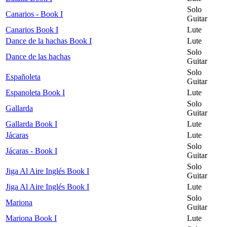
Solo
Canarios - Book I
Guitar
Canarios Book I
Lute
Dance de la hachas Book I
Lute
Solo
Dance de las hachas
Guitar
Solo
Españoleta
Guitar
Espanoleta Book I
Lute
Solo
Gallarda
Guitar
Gallarda Book I
Lute
Jácaras
Lute
Solo
Jácaras - Book I
Guitar
Solo
Jiga Al Aire Inglés Book I
Guitar
Jiga Al Aire Inglés Book I
Lute
Solo
Mariona
Guitar
Mariona Book I
Lute