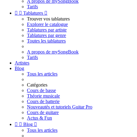
A propos de mySongBook
Tarifs


Tablatures

Trouver vos tablatures
Explorer le catalogue
Tablatures par artiste
Tablatures par genre
Toutes les tablatures
A propos de mySongBook
Tarifs
Artistes
Blog
Tous les articles
Catégories
Cours de basse
Théorie musicale
Cours de batterie
Nouveautés et tutoriels Guitar Pro
Cours de guitare
Actus & Fun


Blog

Tous les articles