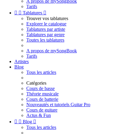
A propos de mySongBook
Tarifs


Tablatures

Trouver vos tablatures
Explorer le catalogue
Tablatures par artiste
Tablatures par genre
Toutes les tablatures
A propos de mySongBook
Tarifs
Artistes
Blog
Tous les articles
Catégories
Cours de basse
Théorie musicale
Cours de batterie
Nouveautés et tutoriels Guitar Pro
Cours de guitare
Actus & Fun


Blog

Tous les articles