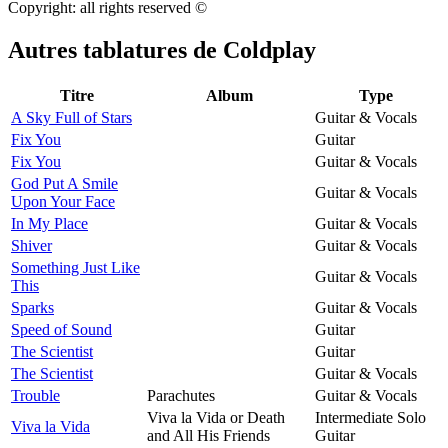
Copyright: all rights reserved ©
Autres tablatures de
Coldplay
Titre
Album
Type
A Sky Full of Stars
Guitar & Vocals
Fix You
Guitar
Fix You
Guitar & Vocals
God Put A Smile
Guitar & Vocals
Upon Your Face
In My Place
Guitar & Vocals
Shiver
Guitar & Vocals
Something Just Like
Guitar & Vocals
This
Sparks
Guitar & Vocals
Speed of Sound
Guitar
The Scientist
Guitar
The Scientist
Guitar & Vocals
Trouble
Parachutes
Guitar & Vocals
Viva la Vida or Death
Intermediate Solo
Viva la Vida
and All His Friends
Guitar