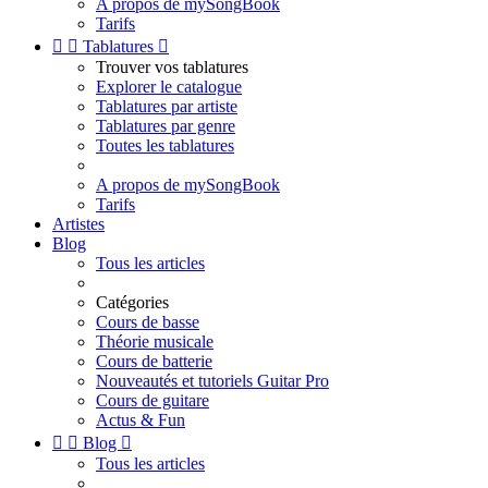
A propos de mySongBook
Tarifs


Tablatures

Trouver vos tablatures
Explorer le catalogue
Tablatures par artiste
Tablatures par genre
Toutes les tablatures
A propos de mySongBook
Tarifs
Artistes
Blog
Tous les articles
Catégories
Cours de basse
Théorie musicale
Cours de batterie
Nouveautés et tutoriels Guitar Pro
Cours de guitare
Actus & Fun


Blog

Tous les articles