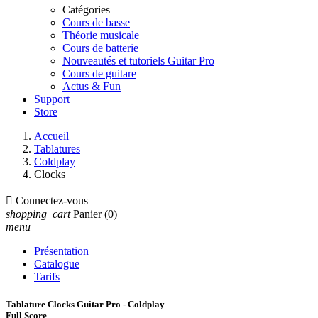
Catégories
Cours de basse
Théorie musicale
Cours de batterie
Nouveautés et tutoriels Guitar Pro
Cours de guitare
Actus & Fun
Support
Store
Accueil
Tablatures
Coldplay
Clocks

Connectez-vous
shopping_cart
Panier
(0)
menu
Présentation
Catalogue
Tarifs
Tablature Clocks Guitar Pro - Coldplay
Full Score