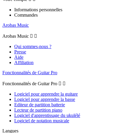
Informations personnelles
Commandes
Arobas Music
Arobas Music


Qui sommes-nous ?
Presse
Aide
Affiliation
Fonctionnalités de Guitar Pro
Fonctionnalités de Guitar Pro


Logiciel pour apprendre la guitare
Logiciel pour apprendre la basse
Editeur de partition batterie
Lecteur de partition piano
Logiciel d'apprentissage du ukulélé
Logiciel de notation musicale
Langues