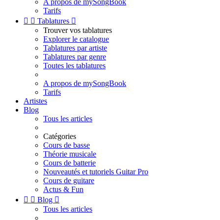
A propos de mySongBook
Tarifs


Tablatures

Trouver vos tablatures
Explorer le catalogue
Tablatures par artiste
Tablatures par genre
Toutes les tablatures
A propos de mySongBook
Tarifs
Artistes
Blog
Tous les articles
Catégories
Cours de basse
Théorie musicale
Cours de batterie
Nouveautés et tutoriels Guitar Pro
Cours de guitare
Actus & Fun


Blog

Tous les articles