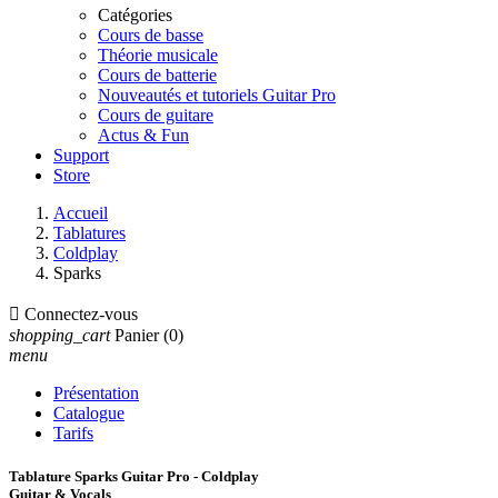
Catégories
Cours de basse
Théorie musicale
Cours de batterie
Nouveautés et tutoriels Guitar Pro
Cours de guitare
Actus & Fun
Support
Store
Accueil
Tablatures
Coldplay
Sparks

Connectez-vous
shopping_cart
Panier
(0)
menu
Présentation
Catalogue
Tarifs
Tablature Sparks Guitar Pro - Coldplay
Guitar & Vocals