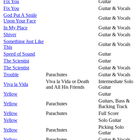
Fix You
Guitar
Fix You
Guitar & Vocals
God Put A Smile
Guitar & Vocals
Upon Your Face
In My Place
Guitar & Vocals
Shiver
Guitar & Vocals
Something Just Like
Guitar & Vocals
This
Speed of Sound
Guitar
The Scientist
Guitar
The Scientist
Guitar & Vocals
Trouble
Parachutes
Guitar & Vocals
Viva la Vida or Death
Intermediate Solo
Viva la Vida
and All His Friends
Guitar
Yellow
Guitar
Guitars, Bass &
Yellow
Parachutes
Backing Track
Yellow
Parachutes
Full Score
Yellow
Solo Guitar
Picking Solo
Yellow
Parachutes
Guitar
Yellow
Parachutes
Guitar & Vocals