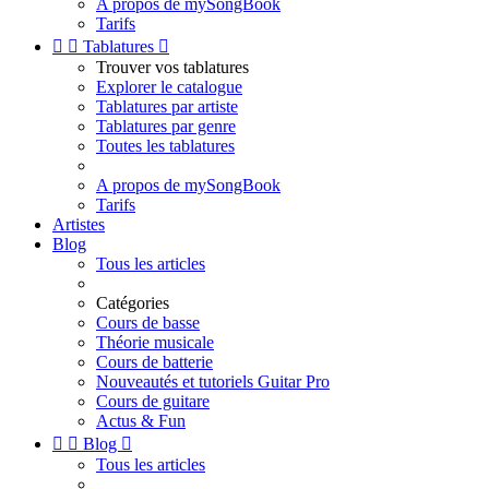
A propos de mySongBook
Tarifs


Tablatures

Trouver vos tablatures
Explorer le catalogue
Tablatures par artiste
Tablatures par genre
Toutes les tablatures
A propos de mySongBook
Tarifs
Artistes
Blog
Tous les articles
Catégories
Cours de basse
Théorie musicale
Cours de batterie
Nouveautés et tutoriels Guitar Pro
Cours de guitare
Actus & Fun


Blog

Tous les articles