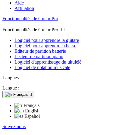
Aide
Affiliation
Fonctionnalités de Guitar Pro
Fonctionnalités de Guitar Pro


Logiciel pour apprendre la guitare
Logiciel pour apprendre la basse
Editeur de partition batterie
Lecteur de partition piano
Logiciel d'apprentissage du ukulélé
Logiciel de notation musicale
Langues
Langue :
Français

Français
English
Español
Suivez nous