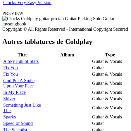
Clocks Very Easy Version
PREVIEW
Copyright: © All Rights Reserved - International Copyright Secured
Autres tablatures de
Coldplay
Titre
Album
Type
A Sky Full of Stars
Guitar & Vocals
Fix You
Guitar
Fix You
Guitar & Vocals
God Put A Smile
Guitar & Vocals
Upon Your Face
In My Place
Guitar & Vocals
Shiver
Guitar & Vocals
Something Just Like
Guitar & Vocals
This
Sparks
Guitar & Vocals
Speed of Sound
Guitar
The Scientist
Guitar