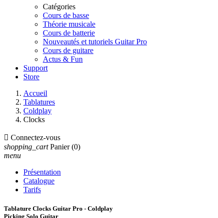
Catégories
Cours de basse
Théorie musicale
Cours de batterie
Nouveautés et tutoriels Guitar Pro
Cours de guitare
Actus & Fun
Support
Store
Accueil
Tablatures
Coldplay
Clocks

Connectez-vous
shopping_cart
Panier
(0)
menu
Présentation
Catalogue
Tarifs
Tablature Clocks Guitar Pro - Coldplay
Picking Solo Guitar