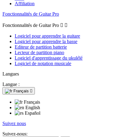
Affiliation
Fonctionnalités de Guitar Pro
Fonctionnalités de Guitar Pro


Logiciel pour apprendre la guitare
Logiciel pour apprendre la basse
Editeur de partition batterie
Lecteur de partition piano
Logiciel d'apprentissage du ukulélé
Logiciel de notation musicale
Langues
Langue :
Français

Français
English
Español
Suivez nous
Suivez-nous: