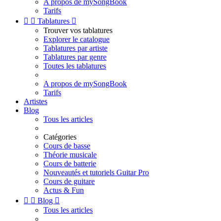
A propos de mySongBook
Tarifs


Tablatures

Trouver vos tablatures
Explorer le catalogue
Tablatures par artiste
Tablatures par genre
Toutes les tablatures
A propos de mySongBook
Tarifs
Artistes
Blog
Tous les articles
Catégories
Cours de basse
Théorie musicale
Cours de batterie
Nouveautés et tutoriels Guitar Pro
Cours de guitare
Actus & Fun


Blog

Tous les articles