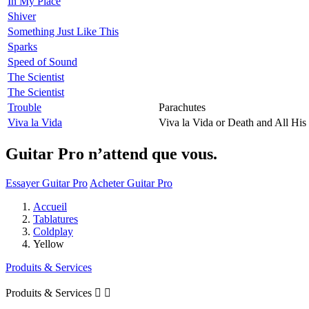
In My Place
Shiver
Something Just Like This
Sparks
Speed of Sound
The Scientist
The Scientist
Trouble
Parachutes
Viva la Vida
Viva la Vida or Death and All His
Guitar Pro n’attend que vous.
Essayer Guitar Pro
Acheter Guitar Pro
Accueil
Tablatures
Coldplay
Yellow
Produits & Services
Produits & Services

