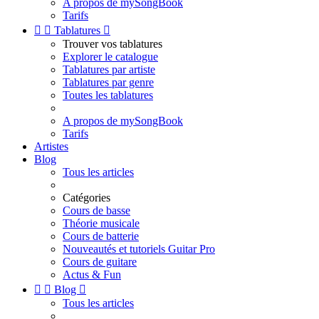
A propos de mySongBook
Tarifs


Tablatures

Trouver vos tablatures
Explorer le catalogue
Tablatures par artiste
Tablatures par genre
Toutes les tablatures
A propos de mySongBook
Tarifs
Artistes
Blog
Tous les articles
Catégories
Cours de basse
Théorie musicale
Cours de batterie
Nouveautés et tutoriels Guitar Pro
Cours de guitare
Actus & Fun


Blog

Tous les articles