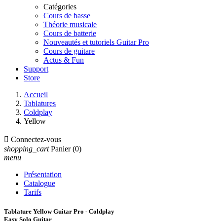
Catégories
Cours de basse
Théorie musicale
Cours de batterie
Nouveautés et tutoriels Guitar Pro
Cours de guitare
Actus & Fun
Support
Store
Accueil
Tablatures
Coldplay
Yellow

Connectez-vous
shopping_cart
Panier
(0)
menu
Présentation
Catalogue
Tarifs
Tablature Yellow Guitar Pro - Coldplay
Easy Solo Guitar