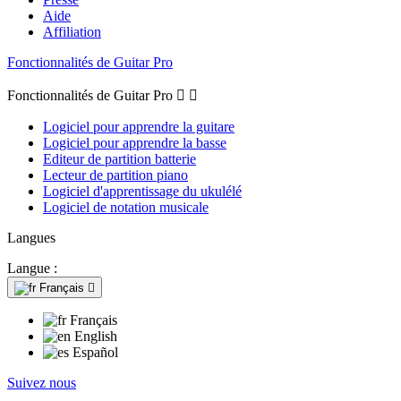
Aide
Affiliation
Fonctionnalités de Guitar Pro
Fonctionnalités de Guitar Pro


Logiciel pour apprendre la guitare
Logiciel pour apprendre la basse
Editeur de partition batterie
Lecteur de partition piano
Logiciel d'apprentissage du ukulélé
Logiciel de notation musicale
Langues
Langue :
Français

Français
English
Español
Suivez nous