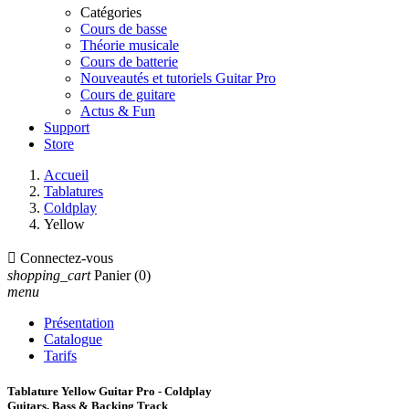
Catégories
Cours de basse
Théorie musicale
Cours de batterie
Nouveautés et tutoriels Guitar Pro
Cours de guitare
Actus & Fun
Support
Store
Accueil
Tablatures
Coldplay
Yellow

Connectez-vous
shopping_cart
Panier
(0)
menu
Présentation
Catalogue
Tarifs
Tablature Yellow Guitar Pro - Coldplay
Guitars, Bass & Backing Track