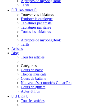
A propos de mySongBook
Tarifs


Tablatures

Trouver vos tablatures
Explorer le catalogue
Tablatures par artiste
Tablatures par genre
Toutes les tablatures
A propos de mySongBook
Tarifs
Artistes
Blog
Tous les articles
Catégories
Cours de basse
Théorie musicale
Cours de batterie
Nouveautés et tutoriels Guitar Pro
Cours de guitare
Actus & Fun


Blog

Tous les articles