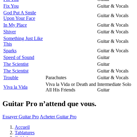
Fix You
Guitar & Vocals
God Put A Smile
Guitar & Vocals
Upon Your Face
In My Place
Guitar & Vocals
Shiver
Guitar & Vocals
Something Just Like
Guitar & Vocals
This
Sparks
Guitar & Vocals
Speed of Sound
Guitar
The Scientist
Guitar
The Scientist
Guitar & Vocals
Trouble
Parachutes
Guitar & Vocals
Viva la Vida or Death and
Intermediate Solo
Viva la Vida
All His Friends
Guitar
Guitar Pro n’attend que vous.
Essayer Guitar Pro
Acheter Guitar Pro
Accueil
Tablatures