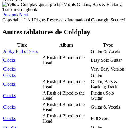
Previous
Next
Copyright: © All Rights Reserved - International Copyright Secured
Autres tablatures de
Coldplay
Titre
Album
Type
A Sky Full of Stars
Guitar & Vocals
A Rush of Blood to the
Clocks
Easy Solo Guitar
Head
Clocks
Very Easy Version
Clocks
Guitar
A Rush of Blood to the
Guitar, Bass &
Clocks
Head
Backing Track
A Rush of Blood to the
Picking Solo
Clocks
Head
Guitar
A Rush of Blood to the
Clocks
Guitar & Vocals
Head
A Rush of Blood to the
Clocks
Full Score
Head
Fix You
Guitar