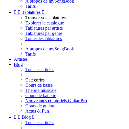
A propos de mySongBook
Tarifs


Tablatures

Trouver vos tablatures
Explorer le catalogue
Tablatures par artiste
Tablatures par genre
Toutes les tablatures
A propos de mySongBook
Tarifs
Artistes
Blog
Tous les articles
Catégories
Cours de basse
Théorie musicale
Cours de batterie
Nouveautés et tutoriels Guitar Pro
Cours de guitare
Actus & Fun


Blog

Tous les articles