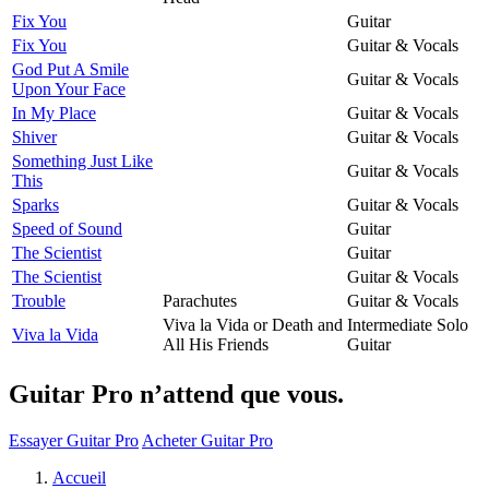
Fix You
Guitar
Fix You
Guitar & Vocals
God Put A Smile
Guitar & Vocals
Upon Your Face
In My Place
Guitar & Vocals
Shiver
Guitar & Vocals
Something Just Like
Guitar & Vocals
This
Sparks
Guitar & Vocals
Speed of Sound
Guitar
The Scientist
Guitar
The Scientist
Guitar & Vocals
Trouble
Parachutes
Guitar & Vocals
Viva la Vida or Death and
Intermediate Solo
Viva la Vida
All His Friends
Guitar
Guitar Pro n’attend que vous.
Essayer Guitar Pro
Acheter Guitar Pro
Accueil