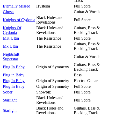
Track
Eternally Missed
Hysteria
Full Score
Ghosts
Guitar & Vocals
Black Holes and
Knights of Cydonia
Full Score
Revelations
Knights Of
Black Holes and
Guitars, Bass &
Cydonia
Revelations
Backing Track
MK Ultra
The Resistance
Full Score
Guitars, Bass &
Mk Ultra
The Resistance
Backing Track
Nightshift
Guitar & Vocals
Superstar
Guitars, Bass &
Plug In Baby
Origin of Symmetry
Backing Track
Plug in Baby
Bass
Plug In Baby
Origin of Symmetry
Electric Guitar
Plug In Baby
Origin of Symmetry
Full Score
Sober
Showbiz
Full Score
Black Holes and
Starlight
Full Score
Revelations
Black Holes and
Guitars, Bass &
Starlight
Revelations
Backing Track