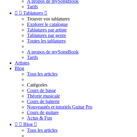
A propos de mySongBook
Tarifs


Tablatures

Trouver vos tablatures
Explorer le catalogue
Tablatures par artiste
Tablatures par genre
Toutes les tablatures
A propos de mySongBook
Tarifs
Artistes
Blog
Tous les articles
Catégories
Cours de basse
Théorie musicale
Cours de batterie
Nouveautés et tutoriels Guitar Pro
Cours de guitare
Actus & Fun


Blog

Tous les articles