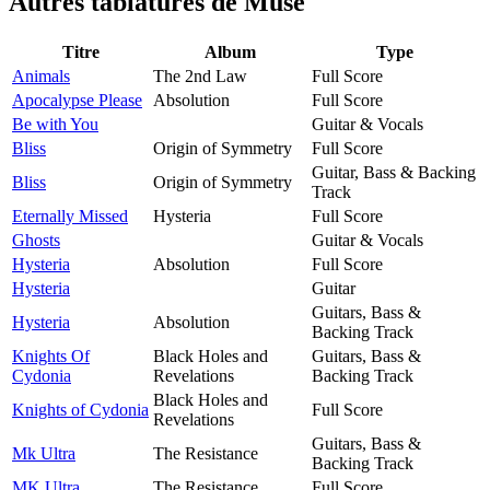
Autres tablatures de
Muse
Titre
Album
Type
Animals
The 2nd Law
Full Score
Apocalypse Please
Absolution
Full Score
Be with You
Guitar & Vocals
Bliss
Origin of Symmetry
Full Score
Guitar, Bass & Backing
Bliss
Origin of Symmetry
Track
Eternally Missed
Hysteria
Full Score
Ghosts
Guitar & Vocals
Hysteria
Absolution
Full Score
Hysteria
Guitar
Guitars, Bass &
Hysteria
Absolution
Backing Track
Knights Of
Black Holes and
Guitars, Bass &
Cydonia
Revelations
Backing Track
Black Holes and
Knights of Cydonia
Full Score
Revelations
Guitars, Bass &
Mk Ultra
The Resistance
Backing Track
MK Ultra
The Resistance
Full Score