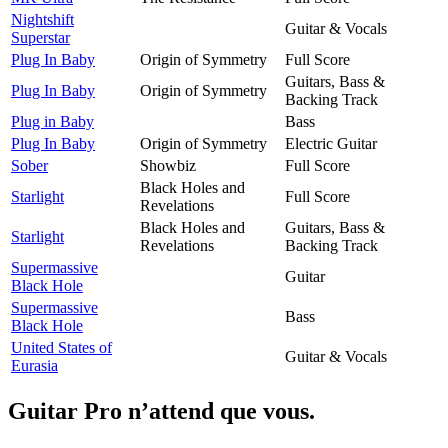
Nightshift
Guitar & Vocals
Superstar
Plug In Baby
Origin of Symmetry
Full Score
Guitars, Bass &
Plug In Baby
Origin of Symmetry
Backing Track
Plug in Baby
Bass
Plug In Baby
Origin of Symmetry
Electric Guitar
Sober
Showbiz
Full Score
Black Holes and
Starlight
Full Score
Revelations
Black Holes and
Guitars, Bass &
Starlight
Revelations
Backing Track
Supermassive
Guitar
Black Hole
Supermassive
Bass
Black Hole
United States of
Guitar & Vocals
Eurasia
Guitar Pro n’attend que vous.