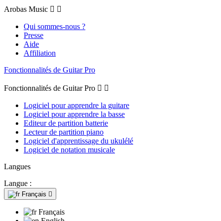
Arobas Music


Qui sommes-nous ?
Presse
Aide
Affiliation
Fonctionnalités de Guitar Pro
Fonctionnalités de Guitar Pro


Logiciel pour apprendre la guitare
Logiciel pour apprendre la basse
Editeur de partition batterie
Lecteur de partition piano
Logiciel d'apprentissage du ukulélé
Logiciel de notation musicale
Langues
Langue :
Français

Français
English