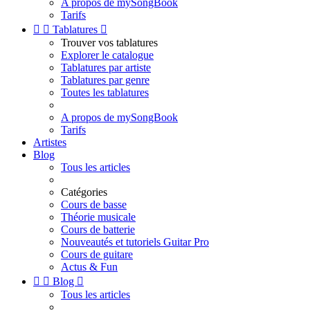
A propos de mySongBook
Tarifs


Tablatures

Trouver vos tablatures
Explorer le catalogue
Tablatures par artiste
Tablatures par genre
Toutes les tablatures
A propos de mySongBook
Tarifs
Artistes
Blog
Tous les articles
Catégories
Cours de basse
Théorie musicale
Cours de batterie
Nouveautés et tutoriels Guitar Pro
Cours de guitare
Actus & Fun


Blog

Tous les articles