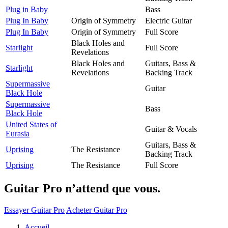
Plug in Baby
Bass
Plug In Baby
Origin of Symmetry
Electric Guitar
Plug In Baby
Origin of Symmetry
Full Score
Black Holes and
Starlight
Full Score
Revelations
Black Holes and
Guitars, Bass &
Starlight
Revelations
Backing Track
Supermassive
Guitar
Black Hole
Supermassive
Bass
Black Hole
United States of
Guitar & Vocals
Eurasia
Guitars, Bass &
Uprising
The Resistance
Backing Track
Uprising
The Resistance
Full Score
Guitar Pro n’attend que vous.
Essayer Guitar Pro
Acheter Guitar Pro
Accueil