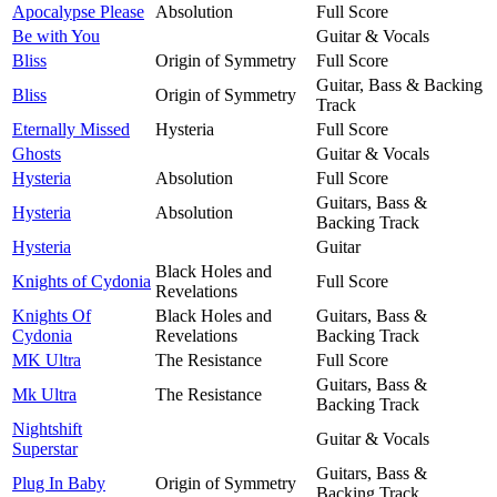
Apocalypse Please
Absolution
Full Score
Be with You
Guitar & Vocals
Bliss
Origin of Symmetry
Full Score
Guitar, Bass & Backing
Bliss
Origin of Symmetry
Track
Eternally Missed
Hysteria
Full Score
Ghosts
Guitar & Vocals
Hysteria
Absolution
Full Score
Guitars, Bass &
Hysteria
Absolution
Backing Track
Hysteria
Guitar
Black Holes and
Knights of Cydonia
Full Score
Revelations
Knights Of
Black Holes and
Guitars, Bass &
Cydonia
Revelations
Backing Track
MK Ultra
The Resistance
Full Score
Guitars, Bass &
Mk Ultra
The Resistance
Backing Track
Nightshift
Guitar & Vocals
Superstar
Guitars, Bass &
Plug In Baby
Origin of Symmetry
Backing Track