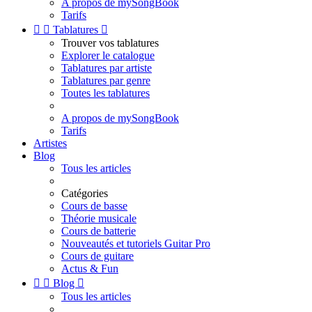
A propos de mySongBook
Tarifs


Tablatures

Trouver vos tablatures
Explorer le catalogue
Tablatures par artiste
Tablatures par genre
Toutes les tablatures
A propos de mySongBook
Tarifs
Artistes
Blog
Tous les articles
Catégories
Cours de basse
Théorie musicale
Cours de batterie
Nouveautés et tutoriels Guitar Pro
Cours de guitare
Actus & Fun


Blog

Tous les articles