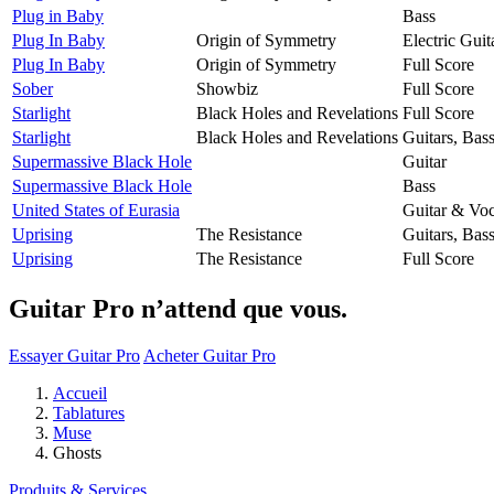
Plug in Baby
Bass
Plug In Baby
Origin of Symmetry
Electric Guit
Plug In Baby
Origin of Symmetry
Full Score
Sober
Showbiz
Full Score
Starlight
Black Holes and Revelations
Full Score
Starlight
Black Holes and Revelations
Guitars, Bas
Supermassive Black Hole
Guitar
Supermassive Black Hole
Bass
United States of Eurasia
Guitar & Voc
Uprising
The Resistance
Guitars, Bas
Uprising
The Resistance
Full Score
Guitar Pro n’attend que vous.
Essayer Guitar Pro
Acheter Guitar Pro
Accueil
Tablatures
Muse
Ghosts
Produits & Services