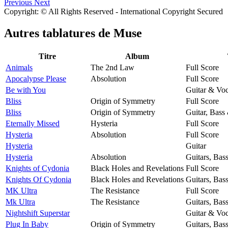
Previous
Next
Copyright: © All Rights Reserved - International Copyright Secured
Autres tablatures de
Muse
Titre
Album
Animals
The 2nd Law
Full Score
Apocalypse Please
Absolution
Full Score
Be with You
Guitar & Voc
Bliss
Origin of Symmetry
Full Score
Bliss
Origin of Symmetry
Guitar, Bass
Eternally Missed
Hysteria
Full Score
Hysteria
Absolution
Full Score
Hysteria
Guitar
Hysteria
Absolution
Guitars, Bas
Knights of Cydonia
Black Holes and Revelations
Full Score
Knights Of Cydonia
Black Holes and Revelations
Guitars, Bas
MK Ultra
The Resistance
Full Score
Mk Ultra
The Resistance
Guitars, Bas
Nightshift Superstar
Guitar & Voc
Plug In Baby
Origin of Symmetry
Guitars, Bas