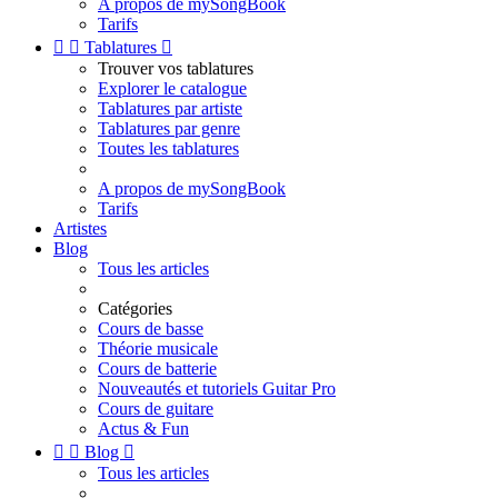
A propos de mySongBook
Tarifs


Tablatures

Trouver vos tablatures
Explorer le catalogue
Tablatures par artiste
Tablatures par genre
Toutes les tablatures
A propos de mySongBook
Tarifs
Artistes
Blog
Tous les articles
Catégories
Cours de basse
Théorie musicale
Cours de batterie
Nouveautés et tutoriels Guitar Pro
Cours de guitare
Actus & Fun


Blog

Tous les articles