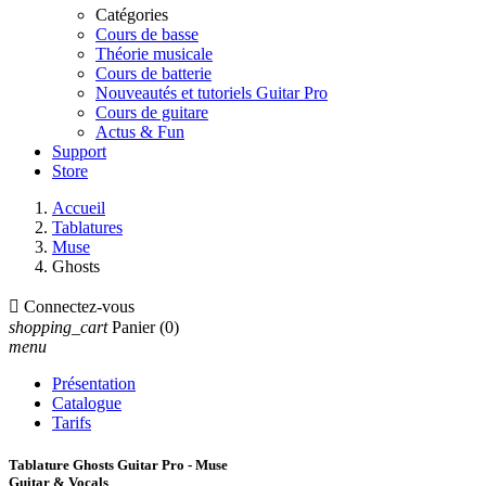
Catégories
Cours de basse
Théorie musicale
Cours de batterie
Nouveautés et tutoriels Guitar Pro
Cours de guitare
Actus & Fun
Support
Store
Accueil
Tablatures
Muse
Ghosts

Connectez-vous
shopping_cart
Panier
(0)
menu
Présentation
Catalogue
Tarifs
Tablature Ghosts Guitar Pro - Muse
Guitar & Vocals