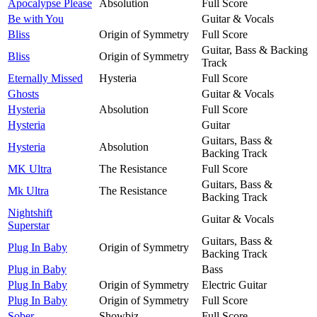
Apocalypse Please
Absolution
Full Score
Be with You
Guitar & Vocals
Bliss
Origin of Symmetry
Full Score
Guitar, Bass & Backing
Bliss
Origin of Symmetry
Track
Eternally Missed
Hysteria
Full Score
Ghosts
Guitar & Vocals
Hysteria
Absolution
Full Score
Hysteria
Guitar
Guitars, Bass &
Hysteria
Absolution
Backing Track
MK Ultra
The Resistance
Full Score
Guitars, Bass &
Mk Ultra
The Resistance
Backing Track
Nightshift
Guitar & Vocals
Superstar
Guitars, Bass &
Plug In Baby
Origin of Symmetry
Backing Track
Plug in Baby
Bass
Plug In Baby
Origin of Symmetry
Electric Guitar
Plug In Baby
Origin of Symmetry
Full Score
Sober
Showbiz
Full Score