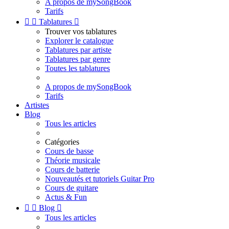
A propos de mySongBook
Tarifs


Tablatures

Trouver vos tablatures
Explorer le catalogue
Tablatures par artiste
Tablatures par genre
Toutes les tablatures
A propos de mySongBook
Tarifs
Artistes
Blog
Tous les articles
Catégories
Cours de basse
Théorie musicale
Cours de batterie
Nouveautés et tutoriels Guitar Pro
Cours de guitare
Actus & Fun


Blog

Tous les articles