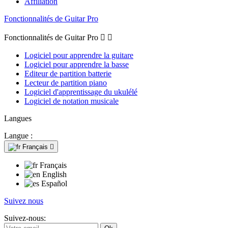
Affiliation
Fonctionnalités de Guitar Pro
Fonctionnalités de Guitar Pro


Logiciel pour apprendre la guitare
Logiciel pour apprendre la basse
Editeur de partition batterie
Lecteur de partition piano
Logiciel d'apprentissage du ukulélé
Logiciel de notation musicale
Langues
Langue :
Français

Français
English
Español
Suivez nous
Suivez-nous: