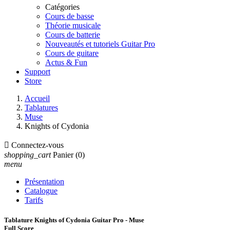
Catégories
Cours de basse
Théorie musicale
Cours de batterie
Nouveautés et tutoriels Guitar Pro
Cours de guitare
Actus & Fun
Support
Store
Accueil
Tablatures
Muse
Knights of Cydonia

Connectez-vous
shopping_cart
Panier
(0)
menu
Présentation
Catalogue
Tarifs
Tablature Knights of Cydonia Guitar Pro - Muse
Full Score