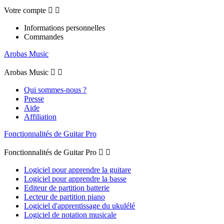
Votre compte


Informations personnelles
Commandes
Arobas Music
Arobas Music


Qui sommes-nous ?
Presse
Aide
Affiliation
Fonctionnalités de Guitar Pro
Fonctionnalités de Guitar Pro


Logiciel pour apprendre la guitare
Logiciel pour apprendre la basse
Editeur de partition batterie
Lecteur de partition piano
Logiciel d'apprentissage du ukulélé
Logiciel de notation musicale