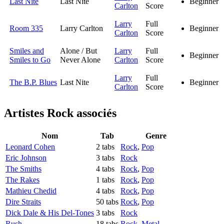
Last Nite
Last Nite
Beginner
Carlton
Score
Larry
Full
Room 335
Larry Carlton
Beginner
Carlton
Score
Smiles and
Alone / But
Larry
Full
Beginner
Smiles to Go
Never Alone
Carlton
Score
Larry
Full
The B.P. Blues
Last Nite
Beginner
Carlton
Score
Artistes Rock
associés
Nom
Tab
Genre
Leonard Cohen
2 tabs
Rock
,
Pop
Eric Johnson
3 tabs
Rock
The Smiths
4 tabs
Rock
,
Pop
The Rakes
1 tabs
Rock
,
Pop
Mathieu Chedid
4 tabs
Rock
,
Pop
Dire Straits
50 tabs
Rock
,
Pop
Dick Dale & His Del-Tones
3 tabs
Rock
Rush
18 tabs
Rock
,
Metal