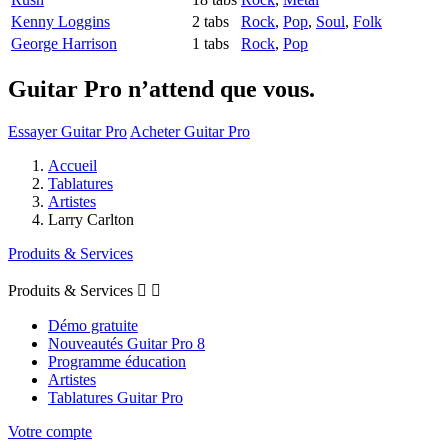
Kenny Loggins
2 tabs
Rock
,
Pop
,
Soul
,
Folk
George Harrison
1 tabs
Rock
,
Pop
Guitar Pro n’attend que vous.
Essayer Guitar Pro
Acheter Guitar Pro
Accueil
Tablatures
Artistes
Larry Carlton
Produits & Services
Produits & Services


Démo gratuite
Nouveautés Guitar Pro 8
Programme éducation
Artistes
Tablatures Guitar Pro
Votre compte