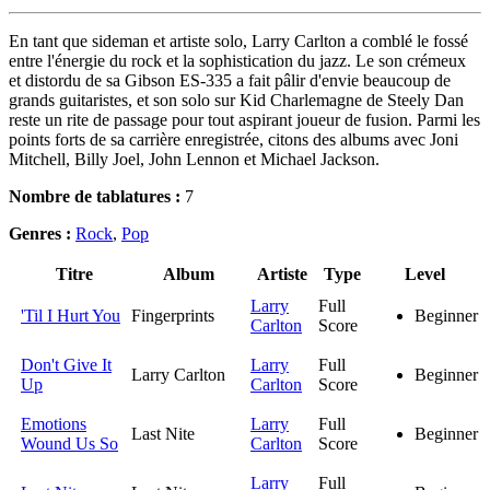
En tant que sideman et artiste solo, Larry Carlton a comblé le fossé
entre l'énergie du rock et la sophistication du jazz. Le son crémeux
et distordu de sa Gibson ES-335 a fait pâlir d'envie beaucoup de
grands guitaristes, et son solo sur Kid Charlemagne de Steely Dan
reste un rite de passage pour tout aspirant joueur de fusion. Parmi les
points forts de sa carrière enregistrée, citons des albums avec Joni
Mitchell, Billy Joel, John Lennon et Michael Jackson.
Nombre de tablatures :
7
Genres :
Rock
,
Pop
Titre
Album
Artiste
Type
Level
Larry
Full
'Til I Hurt You
Fingerprints
Beginner
Carlton
Score
Don't Give It
Larry
Full
Larry Carlton
Beginner
Up
Carlton
Score
Emotions
Larry
Full
Last Nite
Beginner
Wound Us So
Carlton
Score
Larry
Full