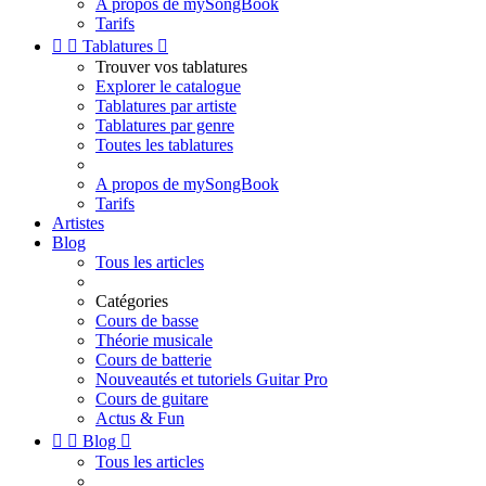
A propos de mySongBook
Tarifs


Tablatures

Trouver vos tablatures
Explorer le catalogue
Tablatures par artiste
Tablatures par genre
Toutes les tablatures
A propos de mySongBook
Tarifs
Artistes
Blog
Tous les articles
Catégories
Cours de basse
Théorie musicale
Cours de batterie
Nouveautés et tutoriels Guitar Pro
Cours de guitare
Actus & Fun


Blog

Tous les articles