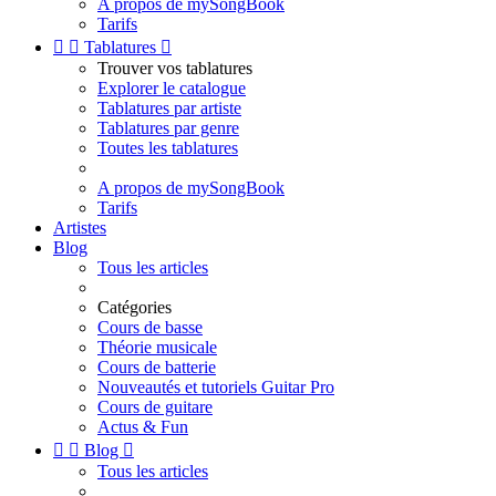
A propos de mySongBook
Tarifs


Tablatures

Trouver vos tablatures
Explorer le catalogue
Tablatures par artiste
Tablatures par genre
Toutes les tablatures
A propos de mySongBook
Tarifs
Artistes
Blog
Tous les articles
Catégories
Cours de basse
Théorie musicale
Cours de batterie
Nouveautés et tutoriels Guitar Pro
Cours de guitare
Actus & Fun


Blog

Tous les articles