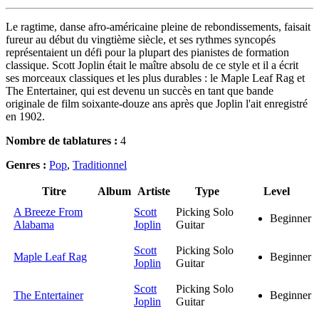
Le ragtime, danse afro-américaine pleine de rebondissements, faisait
fureur au début du vingtième siècle, et ses rythmes syncopés
représentaient un défi pour la plupart des pianistes de formation
classique. Scott Joplin était le maître absolu de ce style et il a écrit
ses morceaux classiques et les plus durables : le Maple Leaf Rag et
The Entertainer, qui est devenu un succès en tant que bande
originale de film soixante-douze ans après que Joplin l'ait enregistré
en 1902.
Nombre de tablatures :
4
Genres :
Pop
,
Traditionnel
Titre
Album
Artiste
Type
Level
A Breeze From
Scott
Picking Solo
Beginner
Alabama
Joplin
Guitar
Scott
Picking Solo
Maple Leaf Rag
Beginner
Joplin
Guitar
Scott
Picking Solo
The Entertainer
Beginner
Joplin
Guitar