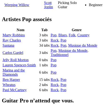
Scott
Picking Solo
Weeping Willow
Beginner
Joplin
Guitar
Artistes Pop
associés
Nom
Tab
Genre
Marty Robbins
3 tabs
Pop
,
Blues
,
Folk
,
Country
Ray Charles
3 tabs
Rock
,
Pop
Santana
34 tabs
Rock
,
Pop
,
Musique du Monde
Pop
,
Musique du Monde
,
Carlos Gardel
3 tabs
Traditionnel
Jelly Roll Morton
0 tabs
Pop
Lauren Spencer-Smith
1 tabs
Pop
Marina and the
6 tabs
Pop
Diamonds
Ben Harper
15 tabs
Rock
,
Pop
Wheatus
2 tabs
Rock
,
Pop
Paul McCartney
6 tabs
Rock
,
Pop
Guitar Pro n’attend que vous.