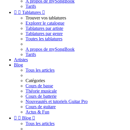
A propos de mySongBook
Tarifs


Tablatures

Trouver vos tablatures
Explorer le catalogue
Tablatures par artiste
Tablatures par genre
Toutes les tablatures
A propos de mySongBook
Tarifs
Artistes
Blog
Tous les articles
Catégories
Cours de basse
Théorie musicale
Cours de batterie
Nouveautés et tutoriels Guitar Pro
Cours de guitare
Actus & Fun


Blog

Tous les articles