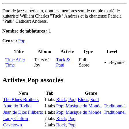
Duo de jazz américain, dont les membres sont le couple marié, le
guitariste William Charles "Tuck" Andress et la chanteuse Patricia
"Patti" Cathcart Andress.
Nombre de tablatures :
1
Genre :
Pop
Titre
Album
Artiste
Type
Level
Time After
Tears of
Tuck &
Full
Beginner
Time
Joy
Patti
Score
Artistes Pop
associés
Nom
Tab
Genre
The Blues Brothers
1 tabs
Rock
,
Pop
,
Blues
,
Soul
Antonio Rodio
1 tabs
Pop
,
Musique du Monde
,
Traditionnel
Juan de Dios Filiberto
1 tabs
Pop
,
Musique du Monde
,
Traditionnel
Larry Carlton
7 tabs
Rock
,
Pop
Cavetown
2 tabs
Rock
,
Pop