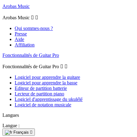
Arobas Music
Arobas Music


Qui sommes-nous ?
Presse
Aide
Affiliation
Fonctionnalités de Guitar Pro
Fonctionnalités de Guitar Pro


Logiciel pour apprendre la guitare
Logiciel pour apprendre la basse
Editeur de partition batterie
Lecteur de partition piano
Logiciel d'apprentissage du ukulélé
Logiciel de notation musicale
Langues
Langue :
Français
