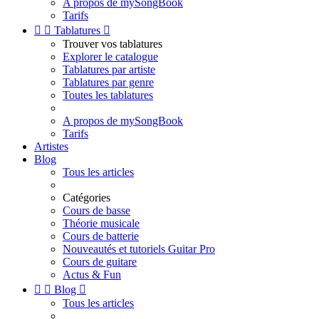
A propos de mySongBook
Tarifs


Tablatures

Trouver vos tablatures
Explorer le catalogue
Tablatures par artiste
Tablatures par genre
Toutes les tablatures
A propos de mySongBook
Tarifs
Artistes
Blog
Tous les articles
Catégories
Cours de basse
Théorie musicale
Cours de batterie
Nouveautés et tutoriels Guitar Pro
Cours de guitare
Actus & Fun


Blog

Tous les articles