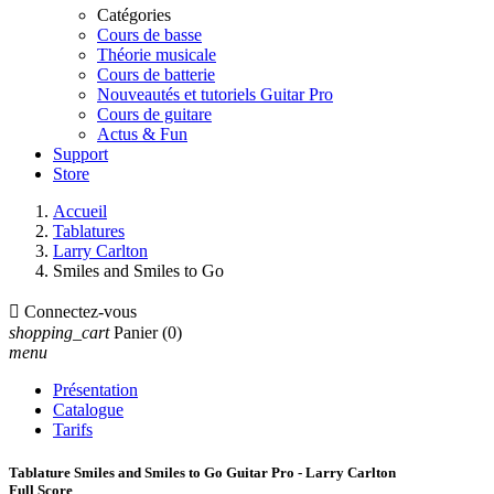
Catégories
Cours de basse
Théorie musicale
Cours de batterie
Nouveautés et tutoriels Guitar Pro
Cours de guitare
Actus & Fun
Support
Store
Accueil
Tablatures
Larry Carlton
Smiles and Smiles to Go

Connectez-vous
shopping_cart
Panier
(0)
menu
Présentation
Catalogue
Tarifs
Tablature Smiles and Smiles to Go Guitar Pro - Larry Carlton
Full Score