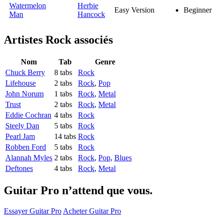
Watermelon
Herbie
Easy Version
Beginner
Man
Hancock
Artistes Rock
associés
Nom
Tab
Genre
Chuck Berry
8 tabs
Rock
Lifehouse
2 tabs
Rock
,
Pop
John Norum
1 tabs
Rock
,
Metal
Trust
2 tabs
Rock
,
Metal
Eddie Cochran
4 tabs
Rock
Steely Dan
5 tabs
Rock
Pearl Jam
14 tabs
Rock
Robben Ford
5 tabs
Rock
Alannah Myles
2 tabs
Rock
,
Pop
,
Blues
Deftones
4 tabs
Rock
,
Metal
Guitar Pro n’attend que vous.
Essayer Guitar Pro
Acheter Guitar Pro