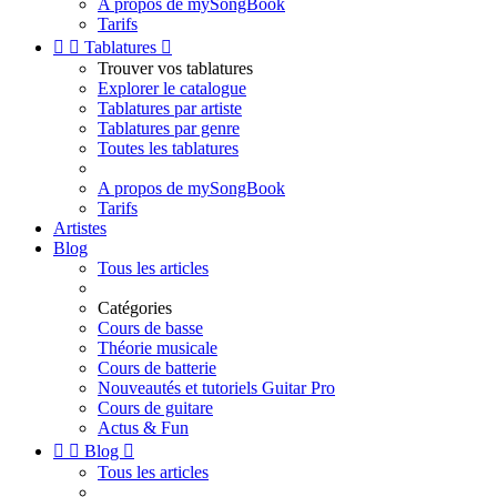
A propos de mySongBook
Tarifs


Tablatures

Trouver vos tablatures
Explorer le catalogue
Tablatures par artiste
Tablatures par genre
Toutes les tablatures
A propos de mySongBook
Tarifs
Artistes
Blog
Tous les articles
Catégories
Cours de basse
Théorie musicale
Cours de batterie
Nouveautés et tutoriels Guitar Pro
Cours de guitare
Actus & Fun


Blog

Tous les articles