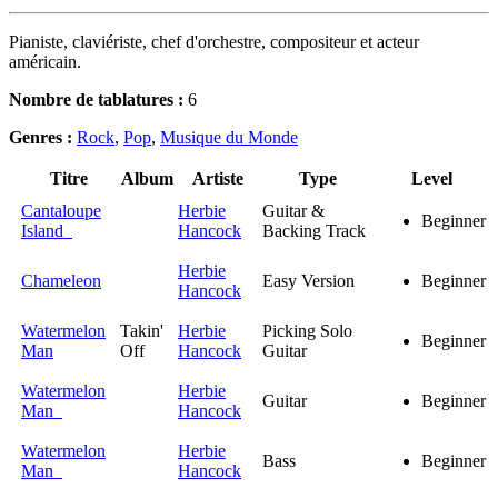
Pianiste, claviériste, chef d'orchestre, compositeur et acteur
américain.
Nombre de tablatures :
6
Genres :
Rock
,
Pop
,
Musique du Monde
Titre
Album
Artiste
Type
Level
Cantaloupe
Herbie
Guitar &
Beginner
Island
Hancock
Backing Track
Herbie
Chameleon
Easy Version
Beginner
Hancock
Watermelon
Takin'
Herbie
Picking Solo
Beginner
Man
Off
Hancock
Guitar
Watermelon
Herbie
Guitar
Beginner
Man
Hancock
Watermelon
Herbie
Bass
Beginner
Man
Hancock