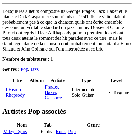
Lorsque les auteurs-compositeurs George Fragos, Jack Baker et le
pianiste Dick Gasparre se sont réunis en 1941, ils ne s'attendaient
probablement pas à ce que la chanson qu'ils ont écrite ensemble
devienne un véritable standard du jazz. Jimmy Dorsey et Charlie
Barnet ont repris I Hear A Rhapsody pour la première fois et ont
tous deux atteint le sommet des hit-parades avec ce titre, mais le
statut légendaire de la chanson doit probablement tout autant à Frank
Sinatra et John Coltrane qui l'ont interprétée avec brio.
Nombre de tablatures :
1
Genres :
Pop
,
Jazz
Titre
Album
Artiste
Type
Level
Fragos,
I Hear a
Intermediate
Baker,
Beginner
Rhapsody
Solo Guitar
Gasparre
Artistes Pop
associés
Nom
Tab
Genre
Miley Cyrus
6 tabs
Rock
,
Pop