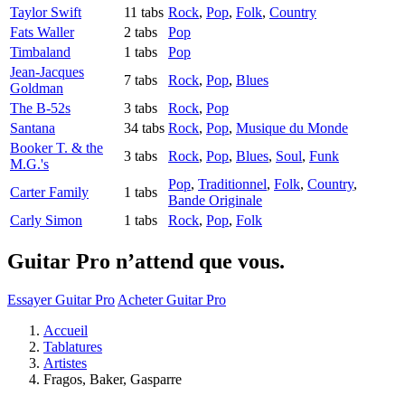
Taylor Swift
11 tabs
Rock
,
Pop
,
Folk
,
Country
Fats Waller
2 tabs
Pop
Timbaland
1 tabs
Pop
Jean-Jacques
7 tabs
Rock
,
Pop
,
Blues
Goldman
The B-52s
3 tabs
Rock
,
Pop
Santana
34 tabs
Rock
,
Pop
,
Musique du Monde
Booker T. & the
3 tabs
Rock
,
Pop
,
Blues
,
Soul
,
Funk
M.G.'s
Pop
,
Traditionnel
,
Folk
,
Country
,
Carter Family
1 tabs
Bande Originale
Carly Simon
1 tabs
Rock
,
Pop
,
Folk
Guitar Pro n’attend que vous.
Essayer Guitar Pro
Acheter Guitar Pro
Accueil
Tablatures
Artistes
Fragos, Baker, Gasparre