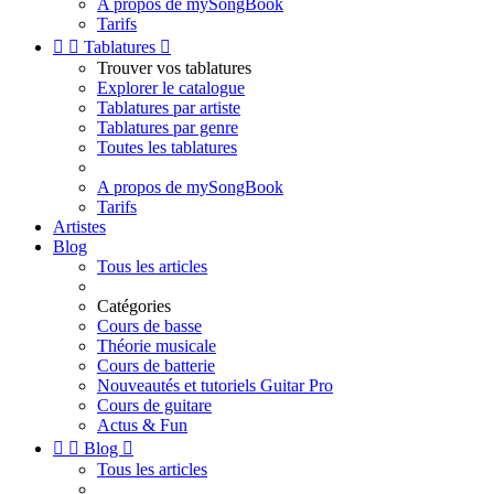
A propos de mySongBook
Tarifs


Tablatures

Trouver vos tablatures
Explorer le catalogue
Tablatures par artiste
Tablatures par genre
Toutes les tablatures
A propos de mySongBook
Tarifs
Artistes
Blog
Tous les articles
Catégories
Cours de basse
Théorie musicale
Cours de batterie
Nouveautés et tutoriels Guitar Pro
Cours de guitare
Actus & Fun


Blog

Tous les articles