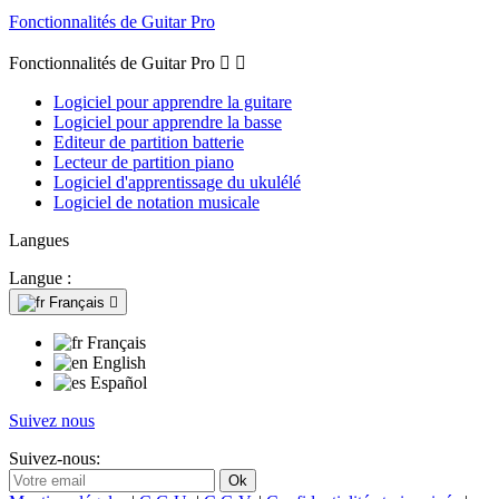
Fonctionnalités de Guitar Pro
Fonctionnalités de Guitar Pro


Logiciel pour apprendre la guitare
Logiciel pour apprendre la basse
Editeur de partition batterie
Lecteur de partition piano
Logiciel d'apprentissage du ukulélé
Logiciel de notation musicale
Langues
Langue :
Français

Français
English
Español
Suivez nous
Suivez-nous: