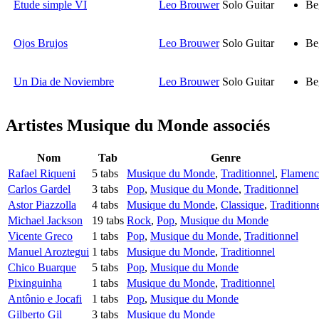
Etude simple VI
Leo Brouwer
Solo Guitar
Be
Ojos Brujos
Leo Brouwer
Solo Guitar
Be
Un Dia de Noviembre
Leo Brouwer
Solo Guitar
Be
Artistes Musique du Monde
associés
Nom
Tab
Genre
Rafael Riqueni
5 tabs
Musique du Monde
,
Traditionnel
,
Flamen
Carlos Gardel
3 tabs
Pop
,
Musique du Monde
,
Traditionnel
Astor Piazzolla
4 tabs
Musique du Monde
,
Classique
,
Traditionn
Michael Jackson
19 tabs
Rock
,
Pop
,
Musique du Monde
Vicente Greco
1 tabs
Pop
,
Musique du Monde
,
Traditionnel
Manuel Aroztegui
1 tabs
Musique du Monde
,
Traditionnel
Chico Buarque
5 tabs
Pop
,
Musique du Monde
Pixinguinha
1 tabs
Musique du Monde
,
Traditionnel
Antônio e Jocafi
1 tabs
Pop
,
Musique du Monde
Gilberto Gil
3 tabs
Musique du Monde