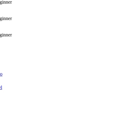
ginner
ginner
ginner
co
el