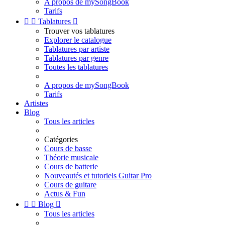
A propos de mySongBook
Tarifs


Tablatures

Trouver vos tablatures
Explorer le catalogue
Tablatures par artiste
Tablatures par genre
Toutes les tablatures
A propos de mySongBook
Tarifs
Artistes
Blog
Tous les articles
Catégories
Cours de basse
Théorie musicale
Cours de batterie
Nouveautés et tutoriels Guitar Pro
Cours de guitare
Actus & Fun


Blog

Tous les articles