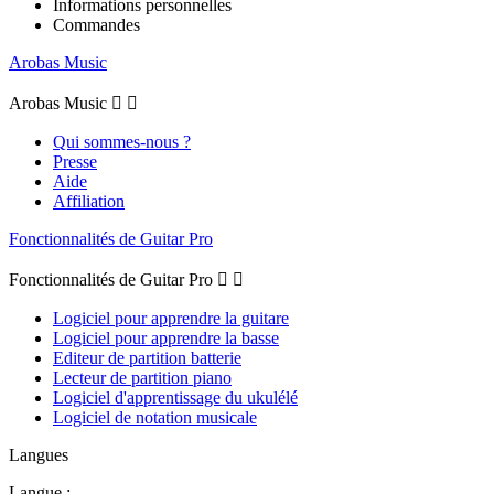
Informations personnelles
Commandes
Arobas Music
Arobas Music


Qui sommes-nous ?
Presse
Aide
Affiliation
Fonctionnalités de Guitar Pro
Fonctionnalités de Guitar Pro


Logiciel pour apprendre la guitare
Logiciel pour apprendre la basse
Editeur de partition batterie
Lecteur de partition piano
Logiciel d'apprentissage du ukulélé
Logiciel de notation musicale
Langues
Langue :