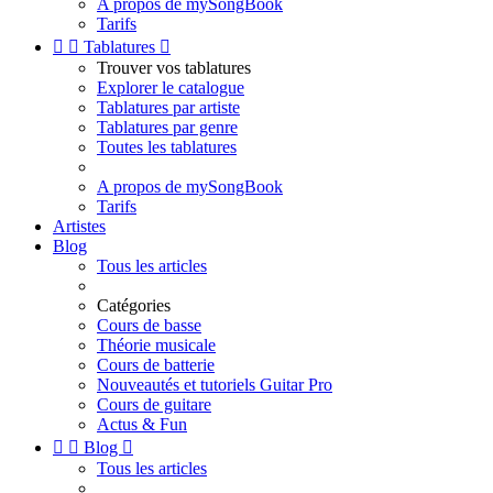
A propos de mySongBook
Tarifs


Tablatures

Trouver vos tablatures
Explorer le catalogue
Tablatures par artiste
Tablatures par genre
Toutes les tablatures
A propos de mySongBook
Tarifs
Artistes
Blog
Tous les articles
Catégories
Cours de basse
Théorie musicale
Cours de batterie
Nouveautés et tutoriels Guitar Pro
Cours de guitare
Actus & Fun


Blog

Tous les articles