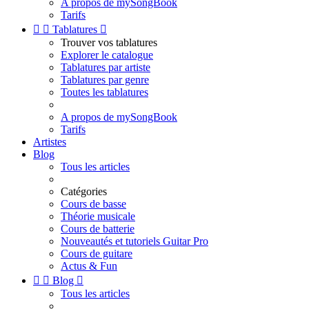
A propos de mySongBook
Tarifs


Tablatures

Trouver vos tablatures
Explorer le catalogue
Tablatures par artiste
Tablatures par genre
Toutes les tablatures
A propos de mySongBook
Tarifs
Artistes
Blog
Tous les articles
Catégories
Cours de basse
Théorie musicale
Cours de batterie
Nouveautés et tutoriels Guitar Pro
Cours de guitare
Actus & Fun


Blog

Tous les articles