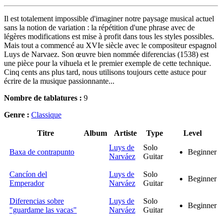
Il est totalement impossible d'imaginer notre paysage musical actuel
sans la notion de variation : la répétition d'une phrase avec de
légères modifications est mise à profit dans tous les styles possibles.
Mais tout a commencé au XVIe siècle avec le compositeur espagnol
Luys de Narvaez. Son œuvre bien nommée diferencias (1538) est
une pièce pour la vihuela et le premier exemple de cette technique.
Cinq cents ans plus tard, nous utilisons toujours cette astuce pour
écrire de la musique passionnante...
Nombre de tablatures :
9
Genre :
Classique
Titre
Album
Artiste
Type
Level
Luys de
Solo
Baxa de contrapunto
Beginner
Narváez
Guitar
Cancíon del
Luys de
Solo
Beginner
Emperador
Narváez
Guitar
Diferencias sobre
Luys de
Solo
Beginner
"guardame las vacas"
Narváez
Guitar