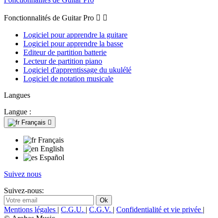
Fonctionnalités de Guitar Pro


Logiciel pour apprendre la guitare
Logiciel pour apprendre la basse
Editeur de partition batterie
Lecteur de partition piano
Logiciel d'apprentissage du ukulélé
Logiciel de notation musicale
Langues
Langue :
Français

Français
English
Español
Suivez nous
Suivez-nous:
Mentions légales
|
C.G.U.
|
C.G.V.
|
Confidentialité et vie privée
|