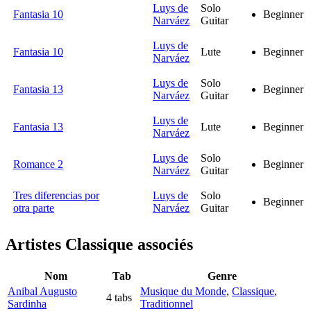
Luys de
Solo
Fantasia 10
Beginner
Narváez
Guitar
Luys de
Fantasia 10
Lute
Beginner
Narváez
Luys de
Solo
Fantasia 13
Beginner
Narváez
Guitar
Luys de
Fantasia 13
Lute
Beginner
Narváez
Luys de
Solo
Romance 2
Beginner
Narváez
Guitar
Tres diferencias por
Luys de
Solo
Beginner
otra parte
Narváez
Guitar
Artistes Classique
associés
Nom
Tab
Genre
Anibal Augusto
Musique du Monde
,
Classique
,
4 tabs
Sardinha
Traditionnel