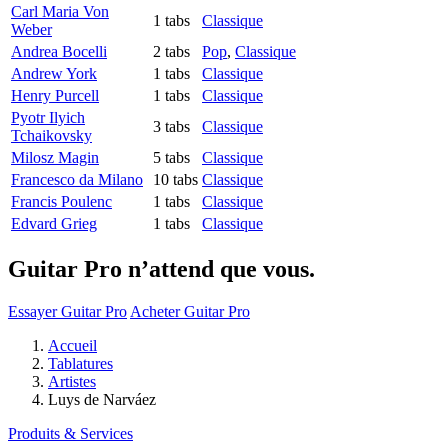
Carl Maria Von
1 tabs
Classique
Weber
Andrea Bocelli
2 tabs
Pop
,
Classique
Andrew York
1 tabs
Classique
Henry Purcell
1 tabs
Classique
Pyotr Ilyich
3 tabs
Classique
Tchaikovsky
Milosz Magin
5 tabs
Classique
Francesco da Milano
10 tabs
Classique
Francis Poulenc
1 tabs
Classique
Edvard Grieg
1 tabs
Classique
Guitar Pro n’attend que vous.
Essayer Guitar Pro
Acheter Guitar Pro
Accueil
Tablatures
Artistes
Luys de Narváez
Produits & Services