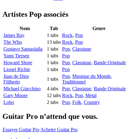
Artistes Pop
associés
Nom
Tab
Genre
James Bay
1 tabs
Rock
,
Pop
The Who
13 tabs
Rock
,
Pop
Gustavo Santaolalla
1 tabs
Pop
,
Classique
Yann Tiersen
1 tabs
Pop
Howard Shore
1 tabs
Pop
,
Classique
,
Bande Originale
Lionel Richie
1 tabs
Pop
Juan de Dios
Pop
,
Musique du Monde
,
1 tabs
Filiberto
Traditionnel
Michael Giacchino
4 tabs
Pop
,
Classique
,
Bande Originale
Gary Moore
12 tabs
Rock
,
Pop
,
Metal
Lobo
2 tabs
Pop
,
Folk
,
Country
Guitar Pro n’attend que vous.
Essayer Guitar Pro
Acheter Guitar Pro