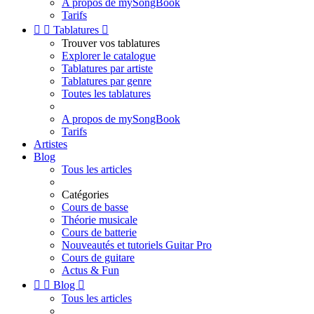
A propos de mySongBook
Tarifs


Tablatures

Trouver vos tablatures
Explorer le catalogue
Tablatures par artiste
Tablatures par genre
Toutes les tablatures
A propos de mySongBook
Tarifs
Artistes
Blog
Tous les articles
Catégories
Cours de basse
Théorie musicale
Cours de batterie
Nouveautés et tutoriels Guitar Pro
Cours de guitare
Actus & Fun


Blog

Tous les articles