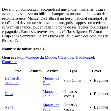
Devenir un compositeur accompli est une chose, mais aller jusqu'à
avoir son visage sur un billet de banque est un tout autre niveau de
reconnaissance. Manuel De Falla est un trésor national espagnol : il
est d'abord devenu un virtuose du piano, puis a appris son métier en
écrivant en France, tout en restant proche de ses racines folkloriques
espagnoles. Parmi ses œuvres les plus célèbres figurent El Amor
Brujo et El Sombrero De Tres Picos (en 1917, avec des costumes de
Picasso !).
Nombre de tablatures :
3
Genres :
Pop
,
Musique du Monde
,
Classique
,
Traditionnel
,
Flamenco
Titre
Album
Artiste
Type
Level
Danza del
Manuel de
Solo Guitar
Beginner
molinero
Falla
Manuel de
Guitar &
Nana
Beginner
Falla
Vocals
Manuel de
Guitar &
Nana
Beginner
Falla
Vocals