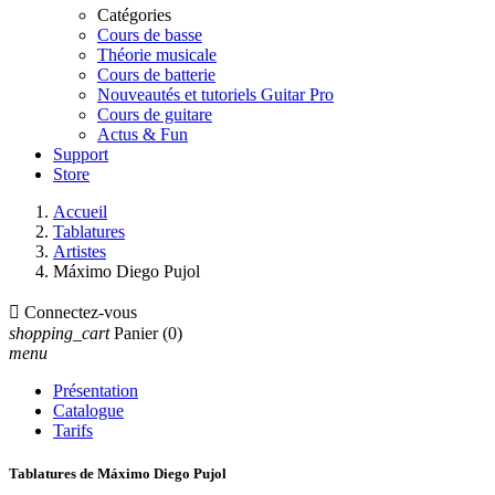
Catégories
Cours de basse
Théorie musicale
Cours de batterie
Nouveautés et tutoriels Guitar Pro
Cours de guitare
Actus & Fun
Support
Store
Accueil
Tablatures
Artistes
Máximo Diego Pujol

Connectez-vous
shopping_cart
Panier
(0)
menu
Présentation
Catalogue
Tarifs
Tablatures de Máximo Diego Pujol