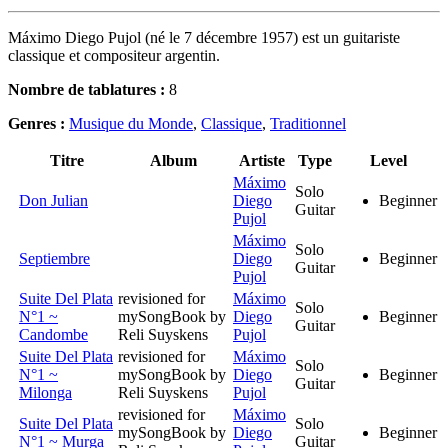
Máximo Diego Pujol (né le 7 décembre 1957) est un guitariste
classique et compositeur argentin.
Nombre de tablatures :
8
Genres :
Musique du Monde
,
Classique
,
Traditionnel
Titre
Album
Artiste
Type
Level
Máximo
Solo
Don Julian
Diego
Beginner
Guitar
Pujol
Máximo
Solo
Septiembre
Diego
Beginner
Guitar
Pujol
Suite Del Plata
revisioned for
Máximo
Solo
N°1 ~
mySongBook by
Diego
Beginner
Guitar
Candombe
Reli Suyskens
Pujol
Suite Del Plata
revisioned for
Máximo
Solo
N°1 ~
mySongBook by
Diego
Beginner
Guitar
Milonga
Reli Suyskens
Pujol
revisioned for
Máximo
Suite Del Plata
Solo
mySongBook by
Diego
Beginner
N°1 ~ Murga
Guitar