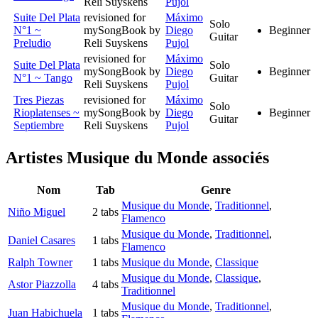
Reli Suyskens
Pujol
Suite Del Plata
revisioned for
Máximo
Solo
N°1 ~
mySongBook by
Diego
Beginner
Guitar
Preludio
Reli Suyskens
Pujol
revisioned for
Máximo
Suite Del Plata
Solo
mySongBook by
Diego
Beginner
N°1 ~ Tango
Guitar
Reli Suyskens
Pujol
Tres Piezas
revisioned for
Máximo
Solo
Rioplatenses ~
mySongBook by
Diego
Beginner
Guitar
Septiembre
Reli Suyskens
Pujol
Artistes Musique du Monde
associés
Nom
Tab
Genre
Musique du Monde
,
Traditionnel
,
Niño Miguel
2 tabs
Flamenco
Musique du Monde
,
Traditionnel
,
Daniel Casares
1 tabs
Flamenco
Ralph Towner
1 tabs
Musique du Monde
,
Classique
Musique du Monde
,
Classique
,
Astor Piazzolla
4 tabs
Traditionnel
Musique du Monde
,
Traditionnel
,
Juan Habichuela
1 tabs