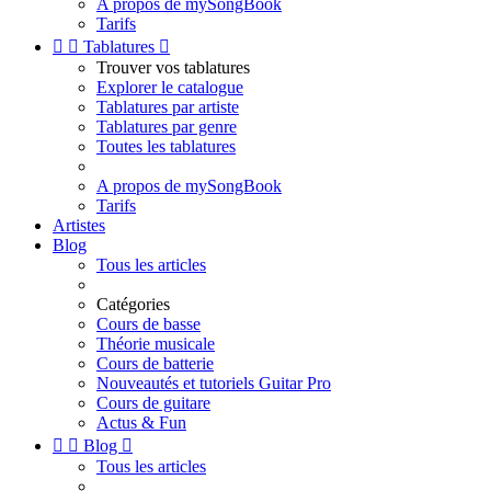
A propos de mySongBook
Tarifs


Tablatures

Trouver vos tablatures
Explorer le catalogue
Tablatures par artiste
Tablatures par genre
Toutes les tablatures
A propos de mySongBook
Tarifs
Artistes
Blog
Tous les articles
Catégories
Cours de basse
Théorie musicale
Cours de batterie
Nouveautés et tutoriels Guitar Pro
Cours de guitare
Actus & Fun


Blog

Tous les articles