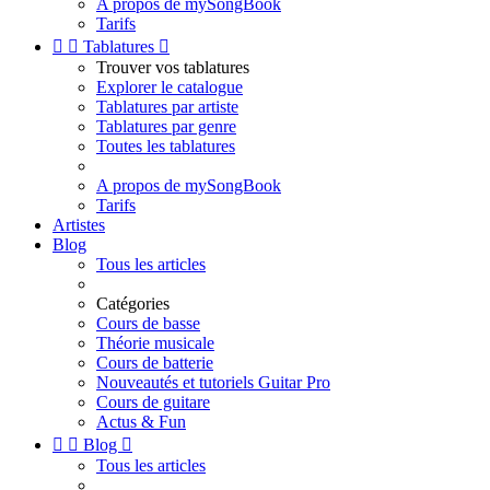
A propos de mySongBook
Tarifs


Tablatures

Trouver vos tablatures
Explorer le catalogue
Tablatures par artiste
Tablatures par genre
Toutes les tablatures
A propos de mySongBook
Tarifs
Artistes
Blog
Tous les articles
Catégories
Cours de basse
Théorie musicale
Cours de batterie
Nouveautés et tutoriels Guitar Pro
Cours de guitare
Actus & Fun


Blog

Tous les articles