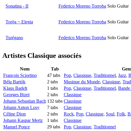
Sonatina - II
Federico Moreno Torroba
Solo Guitar
Torija ~ Elegia
Federico Moreno Torroba
Solo Guitar
Turégano
Federico Moreno Torroba
Solo Guitar
Artistes Classique
associés
Nom
Tab
Gen
François Sciortino
47 tabs
Pop
,
Classique
,
Traditionnel
,
Jazz
,
B
Béla Bartók
2 tabs
Musique du Monde
,
Classique
,
Trad
Klaus Badelt
1 tabs
Pop
,
Classique
,
Traditionnel
,
Bande 
Georges Bizet
2 tabs
Classique
Johann Sebastian Bach
132 tabs
Classique
Johann Anton Losy
7 tabs
Classique
Céline Dion
2 tabs
Rock
,
Pop
,
Classique
,
Soul
,
Folk
,
B
Johann Kaspar Mertz
1 tabs
Classique
Manuel Ponce
29 tabs
Pop
,
Classique
,
Traditionnel