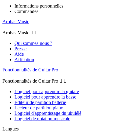
Informations personnelles
Commandes
Arobas Music
Arobas Music


Qui sommes-nous ?
Presse
Aide
Affiliation
Fonctionnalités de Guitar Pro
Fonctionnalités de Guitar Pro


Logiciel pour apprendre la guitare
Logiciel pour apprendre la basse
Editeur de partition batterie
Lecteur de partition piano
Logiciel d'apprentissage du ukulélé
Logiciel de notation musicale
Langues