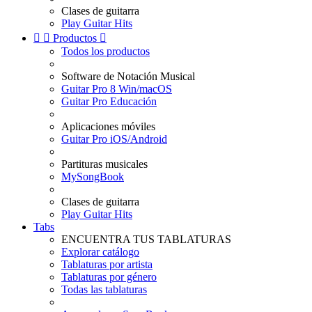
Clases de guitarra
Play Guitar Hits


Productos

Todos los productos
Software de Notación Musical
Guitar Pro 8 Win/macOS
Guitar Pro Educación
Aplicaciones móviles
Guitar Pro iOS/Android
Partituras musicales
MySongBook
Clases de guitarra
Play Guitar Hits
Tabs
ENCUENTRA TUS TABLATURAS
Explorar catálogo
Tablaturas por artista
Tablaturas por género
Todas las tablaturas