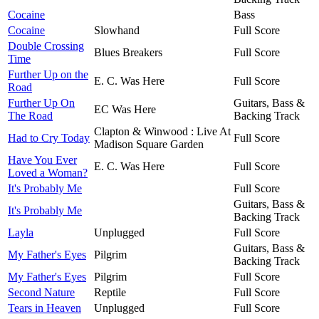
Cocaine
Bass
Cocaine
Slowhand
Full Score
Double Crossing
Blues Breakers
Full Score
Time
Further Up on the
E. C. Was Here
Full Score
Road
Further Up On
Guitars, Bass &
EC Was Here
The Road
Backing Track
Clapton & Winwood : Live At
Had to Cry Today
Full Score
Madison Square Garden
Have You Ever
E. C. Was Here
Full Score
Loved a Woman?
It's Probably Me
Full Score
Guitars, Bass &
It's Probably Me
Backing Track
Layla
Unplugged
Full Score
Guitars, Bass &
My Father's Eyes
Pilgrim
Backing Track
My Father's Eyes
Pilgrim
Full Score
Second Nature
Reptile
Full Score
Tears in Heaven
Unplugged
Full Score