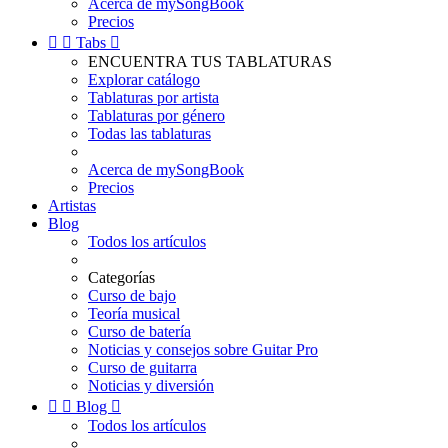
Acerca de mySongBook
Precios


Tabs

ENCUENTRA TUS TABLATURAS
Explorar catálogo
Tablaturas por artista
Tablaturas por género
Todas las tablaturas
Acerca de mySongBook
Precios
Artistas
Blog
Todos los artículos
Categorías
Curso de bajo
Teoría musical
Curso de batería
Noticias y consejos sobre Guitar Pro
Curso de guitarra
Noticias y diversión


Blog

Todos los artículos