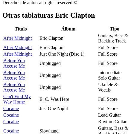
Derechos de autor: all rights reserved ©
Otras tablaturas
Eric Clapton
Título
Álbum
Tipo
Guitars, Bass &
After Midnight
Eric Clapton
Backing Track
After Midnight
Eric Clapton
Full Score
After Midnight
Just One Night (Disc 1)
Full Score
Before You
Unplugged
Full Score
Accuse Me
Before You
Intermediate
Unplugged
Accuse Me
Solo Guitar
Before You
Ukulele &
Unplugged
Accuse Me
Vocals
Can't Find My
E. C. Was Here
Full Score
Way Home
Cocaine
Just One Night
Full Score
Cocaine
Lead Guitar
Cocaine
Rhythm Guitar
Guitars, Bass &
Cocaine
Slowhand
Backing Track