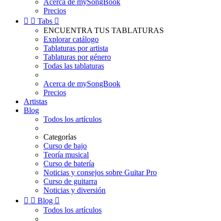
Acerca de mySongBook
Precios


Tabs

ENCUENTRA TUS TABLATURAS
Explorar catálogo
Tablaturas por artista
Tablaturas por género
Todas las tablaturas
Acerca de mySongBook
Precios
Artistas
Blog
Todos los artículos
Categorías
Curso de bajo
Teoría musical
Curso de batería
Noticias y consejos sobre Guitar Pro
Curso de guitarra
Noticias y diversión


Blog

Todos los artículos