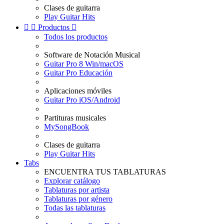
Clases de guitarra
Play Guitar Hits


Productos

Todos los productos
Software de Notación Musical
Guitar Pro 8 Win/macOS
Guitar Pro Educación
Aplicaciones móviles
Guitar Pro iOS/Android
Partituras musicales
MySongBook
Clases de guitarra
Play Guitar Hits
Tabs
ENCUENTRA TUS TABLATURAS
Explorar catálogo
Tablaturas por artista
Tablaturas por género
Todas las tablaturas