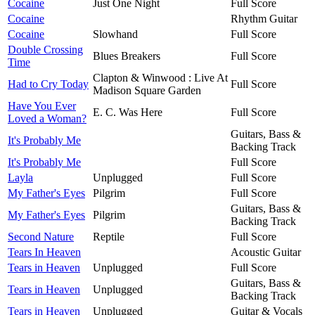
Cocaine
Just One Night
Full Score
Cocaine
Rhythm Guitar
Cocaine
Slowhand
Full Score
Double Crossing
Blues Breakers
Full Score
Time
Clapton & Winwood : Live At
Had to Cry Today
Full Score
Madison Square Garden
Have You Ever
E. C. Was Here
Full Score
Loved a Woman?
Guitars, Bass &
It's Probably Me
Backing Track
It's Probably Me
Full Score
Layla
Unplugged
Full Score
My Father's Eyes
Pilgrim
Full Score
Guitars, Bass &
My Father's Eyes
Pilgrim
Backing Track
Second Nature
Reptile
Full Score
Tears In Heaven
Acoustic Guitar
Tears in Heaven
Unplugged
Full Score
Guitars, Bass &
Tears in Heaven
Unplugged
Backing Track
Tears in Heaven
Unplugged
Guitar & Vocals