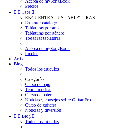
Acerca de mySongBook
Precios


Tabs

ENCUENTRA TUS TABLATURAS
Explorar catálogo
Tablaturas por artista
Tablaturas por género
Todas las tablaturas
Acerca de mySongBook
Precios
Artistas
Blog
Todos los artículos
Categorías
Curso de bajo
Teoría musical
Curso de batería
Noticias y consejos sobre Guitar Pro
Curso de guitarra
Noticias y diversión


Blog

Todos los artículos