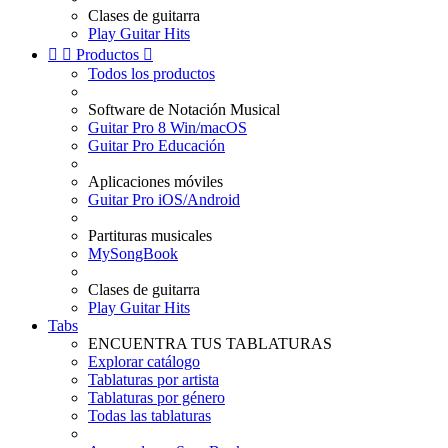
Clases de guitarra
Play Guitar Hits


Productos

Todos los productos
Software de Notación Musical
Guitar Pro 8 Win/macOS
Guitar Pro Educación
Aplicaciones móviles
Guitar Pro iOS/Android
Partituras musicales
MySongBook
Clases de guitarra
Play Guitar Hits
Tabs
ENCUENTRA TUS TABLATURAS
Explorar catálogo
Tablaturas por artista
Tablaturas por género
Todas las tablaturas