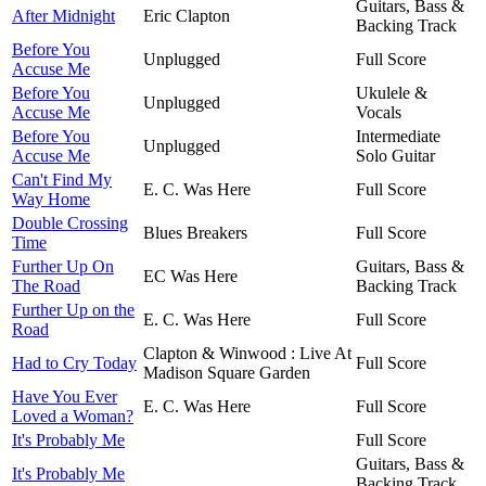
Guitars, Bass &
After Midnight
Eric Clapton
Backing Track
Before You
Unplugged
Full Score
Accuse Me
Before You
Ukulele &
Unplugged
Accuse Me
Vocals
Before You
Intermediate
Unplugged
Accuse Me
Solo Guitar
Can't Find My
E. C. Was Here
Full Score
Way Home
Double Crossing
Blues Breakers
Full Score
Time
Further Up On
Guitars, Bass &
EC Was Here
The Road
Backing Track
Further Up on the
E. C. Was Here
Full Score
Road
Clapton & Winwood : Live At
Had to Cry Today
Full Score
Madison Square Garden
Have You Ever
E. C. Was Here
Full Score
Loved a Woman?
It's Probably Me
Full Score
Guitars, Bass &
It's Probably Me
Backing Track