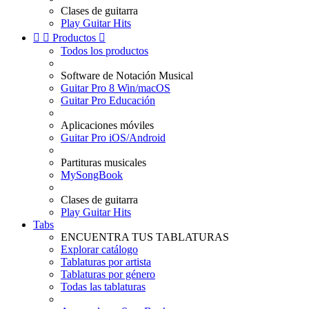
Clases de guitarra
Play Guitar Hits


Productos

Todos los productos
Software de Notación Musical
Guitar Pro 8 Win/macOS
Guitar Pro Educación
Aplicaciones móviles
Guitar Pro iOS/Android
Partituras musicales
MySongBook
Clases de guitarra
Play Guitar Hits
Tabs
ENCUENTRA TUS TABLATURAS
Explorar catálogo
Tablaturas por artista
Tablaturas por género
Todas las tablaturas