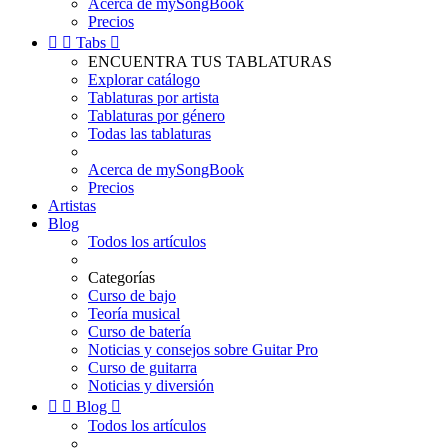
Acerca de mySongBook
Precios


Tabs

ENCUENTRA TUS TABLATURAS
Explorar catálogo
Tablaturas por artista
Tablaturas por género
Todas las tablaturas
Acerca de mySongBook
Precios
Artistas
Blog
Todos los artículos
Categorías
Curso de bajo
Teoría musical
Curso de batería
Noticias y consejos sobre Guitar Pro
Curso de guitarra
Noticias y diversión


Blog

Todos los artículos