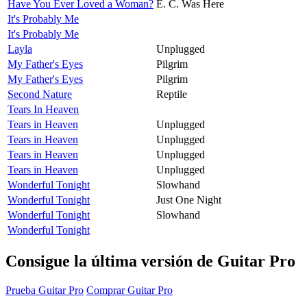
Have You Ever Loved a Woman?
E. C. Was Here
It's Probably Me
It's Probably Me
Layla
Unplugged
My Father's Eyes
Pilgrim
My Father's Eyes
Pilgrim
Second Nature
Reptile
Tears In Heaven
Tears in Heaven
Unplugged
Tears in Heaven
Unplugged
Tears in Heaven
Unplugged
Tears in Heaven
Unplugged
Wonderful Tonight
Slowhand
Wonderful Tonight
Just One Night
Wonderful Tonight
Slowhand
Wonderful Tonight
Consigue la última versión de Guitar Pro
Prueba Guitar Pro
Comprar Guitar Pro