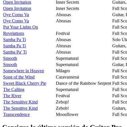
Open Invitation
Inner Secrets
Guitars
Open Invitation
Inner Secrets
Full Sco
Oye Como Va
Abraxas
Guitar,
Oye Como Va
Abraxas
Full Sco
Put Your Lights On
Full Sco
Revelations
Festival
Full Sco
Samba Pa Ti
Abraxas
Solo Uk
Samba Pa Ti
Abraxas
Guitars
Samba Pa' Ti
Abraxas
Full Sco
Smooth
Supernatural
Full Sco
Smooth
Supernatural
Guitar,
Somewhere in Heaven
Milagro
Full Sco
Song of the Wind
Caravanserai
Full Sco
Sweet Black Cherry Pie
Dance of the Rainbow Serpent
Full Sco
The Calling
Supernatural
Full Sco
The River
Festival
Full Sco
The Sensitive Kind
Zebop!
Full Sco
The Sensitive Kind
Zebob!
Guitars
Transcendence
Moonflower
Full Sco