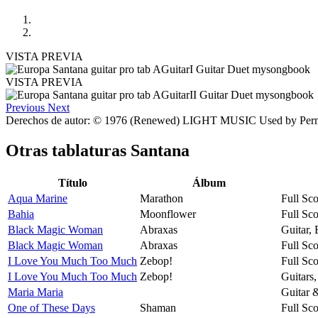
VISTA PREVIA
VISTA PREVIA
Previous
Next
Derechos de autor: © 1976 (Renewed) LIGHT MUSIC Used by P
Otras tablaturas
Santana
Título
Álbum
Aqua Marine
Marathon
Full Sco
Bahia
Moonflower
Full Sco
Black Magic Woman
Abraxas
Guitar,
Black Magic Woman
Abraxas
Full Sco
I Love You Much Too Much
Zebop!
Full Sco
I Love You Much Too Much
Zebop!
Guitars
Maria Maria
Guitar 
One of These Days
Shaman
Full Sco