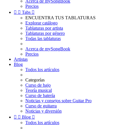
Acerca de mySongBook
Precios


Tabs

ENCUENTRA TUS TABLATURAS
Explorar catálogo
Tablaturas por artista
Tablaturas por género
Todas las tablaturas
Acerca de mySongBook
Precios
Artistas
Blog
Todos los artículos
Categorías
Curso de bajo
Teoría musical
Curso de batería
Noticias y consejos sobre Guitar Pro
Curso de guitarra
Noticias y diversión


Blog

Todos los artículos