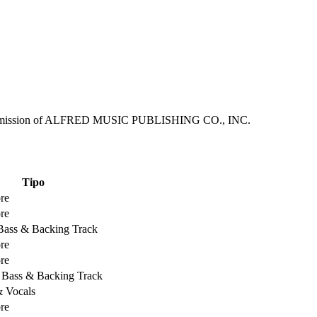
ermission of ALFRED MUSIC PUBLISHING CO., INC.
Tipo
re
re
 Bass & Backing Track
re
re
, Bass & Backing Track
& Vocals
re