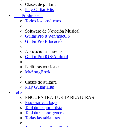
Clases de guitarra
Play Guitar Hits


Productos

Todos los productos
Software de Notación Musical
Guitar Pro 8 Win/macOS
Guitar Pro Educación
Aplicaciones móviles
Guitar Pro iOS/Android
Partituras musicales
MySongBook
Clases de guitarra
Play Guitar Hits
Tabs
ENCUENTRA TUS TABLATURAS
Explorar catálogo
Tablaturas por artista
Tablaturas por género
Todas las tablaturas