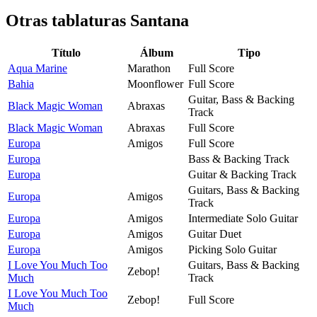
Otras tablaturas
Santana
Título
Álbum
Tipo
Aqua Marine
Marathon
Full Score
Bahia
Moonflower
Full Score
Guitar, Bass & Backing
Black Magic Woman
Abraxas
Track
Black Magic Woman
Abraxas
Full Score
Europa
Amigos
Full Score
Europa
Bass & Backing Track
Europa
Guitar & Backing Track
Guitars, Bass & Backing
Europa
Amigos
Track
Europa
Amigos
Intermediate Solo Guitar
Europa
Amigos
Guitar Duet
Europa
Amigos
Picking Solo Guitar
I Love You Much Too
Guitars, Bass & Backing
Zebop!
Much
Track
I Love You Much Too
Zebop!
Full Score
Much