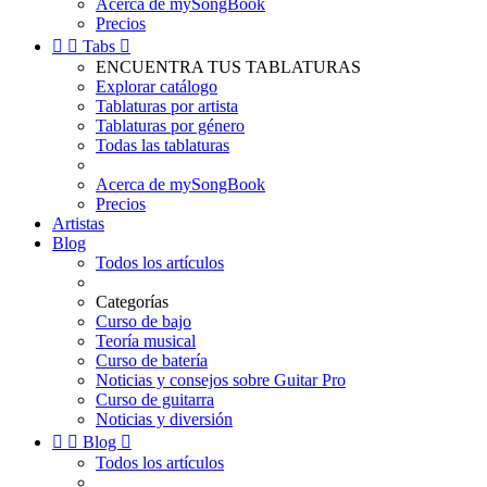
Acerca de mySongBook
Precios


Tabs

ENCUENTRA TUS TABLATURAS
Explorar catálogo
Tablaturas por artista
Tablaturas por género
Todas las tablaturas
Acerca de mySongBook
Precios
Artistas
Blog
Todos los artículos
Categorías
Curso de bajo
Teoría musical
Curso de batería
Noticias y consejos sobre Guitar Pro
Curso de guitarra
Noticias y diversión


Blog

Todos los artículos