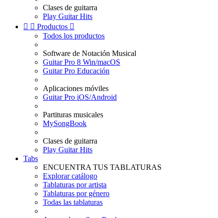
Clases de guitarra
Play Guitar Hits


Productos

Todos los productos
Software de Notación Musical
Guitar Pro 8 Win/macOS
Guitar Pro Educación
Aplicaciones móviles
Guitar Pro iOS/Android
Partituras musicales
MySongBook
Clases de guitarra
Play Guitar Hits
Tabs
ENCUENTRA TUS TABLATURAS
Explorar catálogo
Tablaturas por artista
Tablaturas por género
Todas las tablaturas