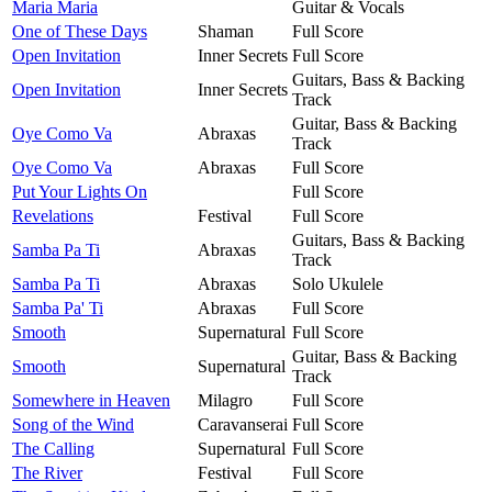
Maria Maria
Guitar & Vocals
One of These Days
Shaman
Full Score
Open Invitation
Inner Secrets
Full Score
Guitars, Bass & Backing
Open Invitation
Inner Secrets
Track
Guitar, Bass & Backing
Oye Como Va
Abraxas
Track
Oye Como Va
Abraxas
Full Score
Put Your Lights On
Full Score
Revelations
Festival
Full Score
Guitars, Bass & Backing
Samba Pa Ti
Abraxas
Track
Samba Pa Ti
Abraxas
Solo Ukulele
Samba Pa' Ti
Abraxas
Full Score
Smooth
Supernatural
Full Score
Guitar, Bass & Backing
Smooth
Supernatural
Track
Somewhere in Heaven
Milagro
Full Score
Song of the Wind
Caravanserai
Full Score
The Calling
Supernatural
Full Score
The River
Festival
Full Score