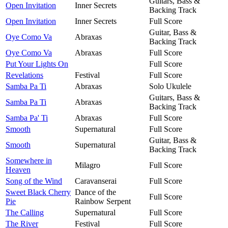
Guitars, Bass &
Open Invitation
Inner Secrets
Backing Track
Open Invitation
Inner Secrets
Full Score
Guitar, Bass &
Oye Como Va
Abraxas
Backing Track
Oye Como Va
Abraxas
Full Score
Put Your Lights On
Full Score
Revelations
Festival
Full Score
Samba Pa Ti
Abraxas
Solo Ukulele
Guitars, Bass &
Samba Pa Ti
Abraxas
Backing Track
Samba Pa' Ti
Abraxas
Full Score
Smooth
Supernatural
Full Score
Guitar, Bass &
Smooth
Supernatural
Backing Track
Somewhere in
Milagro
Full Score
Heaven
Song of the Wind
Caravanserai
Full Score
Sweet Black Cherry
Dance of the
Full Score
Pie
Rainbow Serpent
The Calling
Supernatural
Full Score
The River
Festival
Full Score