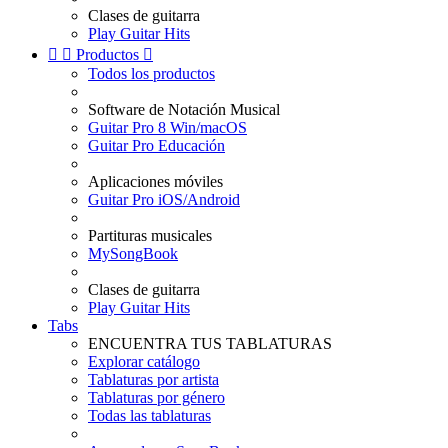
Clases de guitarra
Play Guitar Hits


Productos

Todos los productos
Software de Notación Musical
Guitar Pro 8 Win/macOS
Guitar Pro Educación
Aplicaciones móviles
Guitar Pro iOS/Android
Partituras musicales
MySongBook
Clases de guitarra
Play Guitar Hits
Tabs
ENCUENTRA TUS TABLATURAS
Explorar catálogo
Tablaturas por artista
Tablaturas por género
Todas las tablaturas