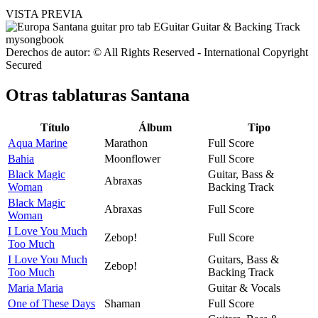
VISTA PREVIA
Derechos de autor: © All Rights Reserved - International Copyright
Secured
Otras tablaturas
Santana
Título
Álbum
Tipo
Aqua Marine
Marathon
Full Score
Bahia
Moonflower
Full Score
Black Magic
Guitar, Bass &
Abraxas
Woman
Backing Track
Black Magic
Abraxas
Full Score
Woman
I Love You Much
Zebop!
Full Score
Too Much
I Love You Much
Guitars, Bass &
Zebop!
Too Much
Backing Track
Maria Maria
Guitar & Vocals
One of These Days
Shaman
Full Score