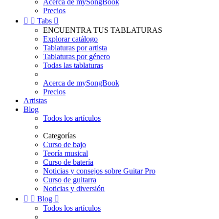
Acerca de mySongBook
Precios


Tabs

ENCUENTRA TUS TABLATURAS
Explorar catálogo
Tablaturas por artista
Tablaturas por género
Todas las tablaturas
Acerca de mySongBook
Precios
Artistas
Blog
Todos los artículos
Categorías
Curso de bajo
Teoría musical
Curso de batería
Noticias y consejos sobre Guitar Pro
Curso de guitarra
Noticias y diversión


Blog

Todos los artículos