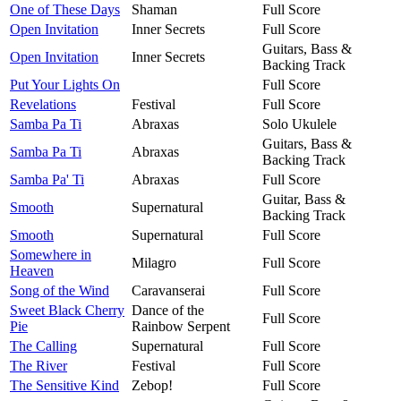
One of These Days
Shaman
Full Score
Open Invitation
Inner Secrets
Full Score
Guitars, Bass &
Open Invitation
Inner Secrets
Backing Track
Put Your Lights On
Full Score
Revelations
Festival
Full Score
Samba Pa Ti
Abraxas
Solo Ukulele
Guitars, Bass &
Samba Pa Ti
Abraxas
Backing Track
Samba Pa' Ti
Abraxas
Full Score
Guitar, Bass &
Smooth
Supernatural
Backing Track
Smooth
Supernatural
Full Score
Somewhere in
Milagro
Full Score
Heaven
Song of the Wind
Caravanserai
Full Score
Sweet Black Cherry
Dance of the
Full Score
Pie
Rainbow Serpent
The Calling
Supernatural
Full Score
The River
Festival
Full Score
The Sensitive Kind
Zebop!
Full Score