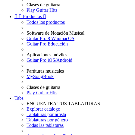
Clases de guitarra
Play Guitar Hits


Productos

Todos los productos
Software de Notación Musical
Guitar Pro 8 Win/macOS
Guitar Pro Educación
Aplicaciones móviles
Guitar Pro iOS/Android
Partituras musicales
MySongBook
Clases de guitarra
Play Guitar Hits
Tabs
ENCUENTRA TUS TABLATURAS
Explorar catálogo
Tablaturas por artista
Tablaturas por género
Todas las tablaturas