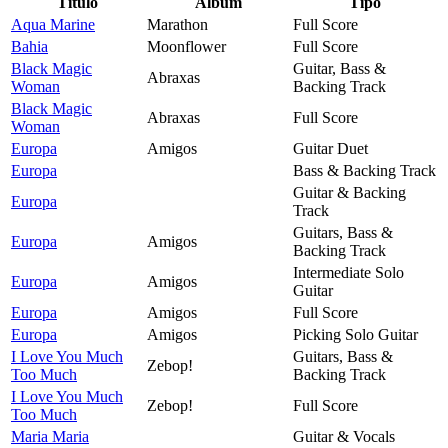
Título
Álbum
Tipo
Aqua Marine
Marathon
Full Score
Bahia
Moonflower
Full Score
Black Magic
Guitar, Bass &
Abraxas
Woman
Backing Track
Black Magic
Abraxas
Full Score
Woman
Europa
Amigos
Guitar Duet
Europa
Bass & Backing Track
Guitar & Backing
Europa
Track
Guitars, Bass &
Europa
Amigos
Backing Track
Intermediate Solo
Europa
Amigos
Guitar
Europa
Amigos
Full Score
Europa
Amigos
Picking Solo Guitar
I Love You Much
Guitars, Bass &
Zebop!
Too Much
Backing Track
I Love You Much
Zebop!
Full Score
Too Much
Maria Maria
Guitar & Vocals