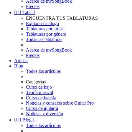
Acerca de mySongBook
Precios


Tabs

ENCUENTRA TUS TABLATURAS
Explorar catálogo
Tablaturas por artista
Tablaturas por género
Todas las tablaturas
Acerca de mySongBook
Precios
Artistas
Blog
Todos los artículos
Categorías
Curso de bajo
Teoría musical
Curso de batería
Noticias y consejos sobre Guitar Pro
Curso de guitarra
Noticias y diversión


Blog

Todos los artículos