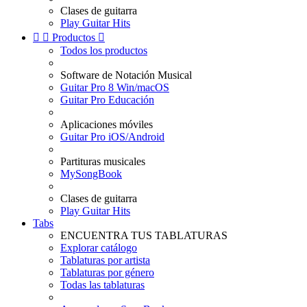
Clases de guitarra
Play Guitar Hits


Productos

Todos los productos
Software de Notación Musical
Guitar Pro 8 Win/macOS
Guitar Pro Educación
Aplicaciones móviles
Guitar Pro iOS/Android
Partituras musicales
MySongBook
Clases de guitarra
Play Guitar Hits
Tabs
ENCUENTRA TUS TABLATURAS
Explorar catálogo
Tablaturas por artista
Tablaturas por género
Todas las tablaturas