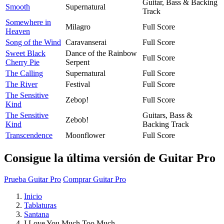
Guitar, Bass & Backing
Smooth
Supernatural
Track
Somewhere in
Milagro
Full Score
Heaven
Song of the Wind
Caravanserai
Full Score
Sweet Black
Dance of the Rainbow
Full Score
Cherry Pie
Serpent
The Calling
Supernatural
Full Score
The River
Festival
Full Score
The Sensitive
Zebop!
Full Score
Kind
The Sensitive
Guitars, Bass &
Zebob!
Kind
Backing Track
Transcendence
Moonflower
Full Score
Consigue la última versión de Guitar Pro
Prueba Guitar Pro
Comprar Guitar Pro
Inicio
Tablaturas
Santana
I Love You Much Too Much