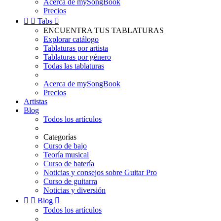
Acerca de mySongBook
Precios


Tabs

ENCUENTRA TUS TABLATURAS
Explorar catálogo
Tablaturas por artista
Tablaturas por género
Todas las tablaturas
Acerca de mySongBook
Precios
Artistas
Blog
Todos los artículos
Categorías
Curso de bajo
Teoría musical
Curso de batería
Noticias y consejos sobre Guitar Pro
Curso de guitarra
Noticias y diversión


Blog

Todos los artículos