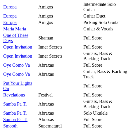
Intermediate Solo
Europa
Amigos
Guitar
Europa
Amigos
Guitar Duet
Europa
Amigos
Picking Solo Guitar
Maria Maria
Guitar & Vocals
One of These
Shaman
Full Score
Days
Open Invitation
Inner Secrets
Full Score
Guitars, Bass &
Open Invitation
Inner Secrets
Backing Track
Oye Como Va
Abraxas
Full Score
Guitar, Bass & Backing
Oye Como Va
Abraxas
Track
Put Your Lights
Full Score
On
Revelations
Festival
Full Score
Guitars, Bass &
Samba Pa Ti
Abraxas
Backing Track
Samba Pa Ti
Abraxas
Solo Ukulele
Samba Pa' Ti
Abraxas
Full Score
Smooth
Supernatural
Full Score