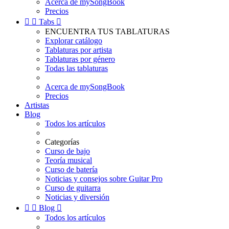
Acerca de mySongBook
Precios


Tabs

ENCUENTRA TUS TABLATURAS
Explorar catálogo
Tablaturas por artista
Tablaturas por género
Todas las tablaturas
Acerca de mySongBook
Precios
Artistas
Blog
Todos los artículos
Categorías
Curso de bajo
Teoría musical
Curso de batería
Noticias y consejos sobre Guitar Pro
Curso de guitarra
Noticias y diversión


Blog

Todos los artículos