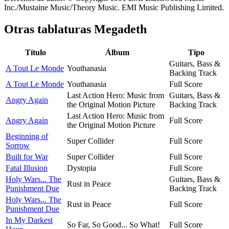
Inc./Mustaine Music/Theory Music. EMI Music Publishing Limited.
Otras tablaturas
Megadeth
Título
Álbum
Tipo
Guitars, Bass &
A Tout Le Monde
Youthanasia
Backing Track
A Tout Le Monde
Youthanasia
Full Score
Last Action Hero: Music from
Guitars, Bass &
Angry Again
the Original Motion Picture
Backing Track
Last Action Hero: Music from
Angry Again
Full Score
the Original Motion Picture
Beginning of
Super Collider
Full Score
Sorrow
Built for War
Super Collider
Full Score
Fatal Illusion
Dystopia
Full Score
Holy Wars... The
Guitars, Bass &
Rust in Peace
Punishment Due
Backing Track
Holy Wars... The
Rust in Peace
Full Score
Punishment Due
In My Darkest
So Far, So Good... So What!
Full Score