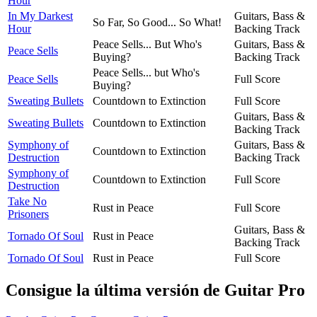
Hour
In My Darkest
Guitars, Bass &
So Far, So Good... So What!
Hour
Backing Track
Peace Sells... But Who's
Guitars, Bass &
Peace Sells
Buying?
Backing Track
Peace Sells... but Who's
Peace Sells
Full Score
Buying?
Sweating Bullets
Countdown to Extinction
Full Score
Guitars, Bass &
Sweating Bullets
Countdown to Extinction
Backing Track
Symphony of
Guitars, Bass &
Countdown to Extinction
Destruction
Backing Track
Symphony of
Countdown to Extinction
Full Score
Destruction
Take No
Rust in Peace
Full Score
Prisoners
Guitars, Bass &
Tornado Of Soul
Rust in Peace
Backing Track
Tornado Of Soul
Rust in Peace
Full Score
Consigue la última versión de Guitar Pro