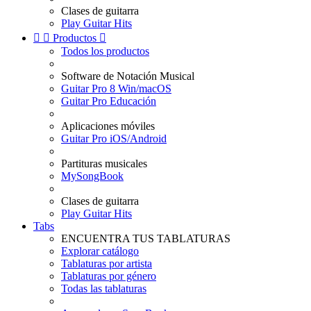
Clases de guitarra
Play Guitar Hits


Productos

Todos los productos
Software de Notación Musical
Guitar Pro 8 Win/macOS
Guitar Pro Educación
Aplicaciones móviles
Guitar Pro iOS/Android
Partituras musicales
MySongBook
Clases de guitarra
Play Guitar Hits
Tabs
ENCUENTRA TUS TABLATURAS
Explorar catálogo
Tablaturas por artista
Tablaturas por género
Todas las tablaturas