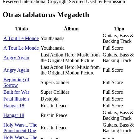
Reserved International Copyright Secured Used by Permission
Otras tablaturas
Megadeth
Título
Álbum
Tipo
Guitars, Bass &
A Tout Le Monde
Youthanasia
Backing Track
A Tout Le Monde
Youthanasia
Full Score
Last Action Hero: Music from
Guitars, Bass &
Angry Again
the Original Motion Picture
Backing Track
Last Action Hero: Music from
Angry Again
Full Score
the Original Motion Picture
Beginning of
Super Collider
Full Score
Sorrow
Built for War
Super Collider
Full Score
Fatal Illusion
Dystopia
Full Score
Hangar 18
Rust in Peace
Full Score
Guitars, Bass &
Hangar 18
Rust in Peace
Backing Track
Holy Wars... The
Guitars, Bass &
Rust in Peace
Punishment Due
Backing Track
Holy Wars... The