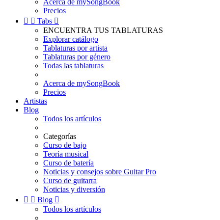
Acerca de mySongBook
Precios


Tabs

ENCUENTRA TUS TABLATURAS
Explorar catálogo
Tablaturas por artista
Tablaturas por género
Todas las tablaturas
Acerca de mySongBook
Precios
Artistas
Blog
Todos los artículos
Categorías
Curso de bajo
Teoría musical
Curso de batería
Noticias y consejos sobre Guitar Pro
Curso de guitarra
Noticias y diversión


Blog

Todos los artículos