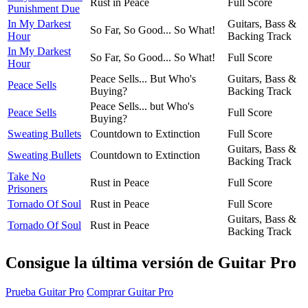
Rust in Peace
Full Score
Punishment Due
In My Darkest
Guitars, Bass &
So Far, So Good... So What!
Hour
Backing Track
In My Darkest
So Far, So Good... So What!
Full Score
Hour
Peace Sells... But Who's
Guitars, Bass &
Peace Sells
Buying?
Backing Track
Peace Sells... but Who's
Peace Sells
Full Score
Buying?
Sweating Bullets
Countdown to Extinction
Full Score
Guitars, Bass &
Sweating Bullets
Countdown to Extinction
Backing Track
Take No
Rust in Peace
Full Score
Prisoners
Tornado Of Soul
Rust in Peace
Full Score
Guitars, Bass &
Tornado Of Soul
Rust in Peace
Backing Track
Consigue la última versión de Guitar Pro
Prueba Guitar Pro
Comprar Guitar Pro