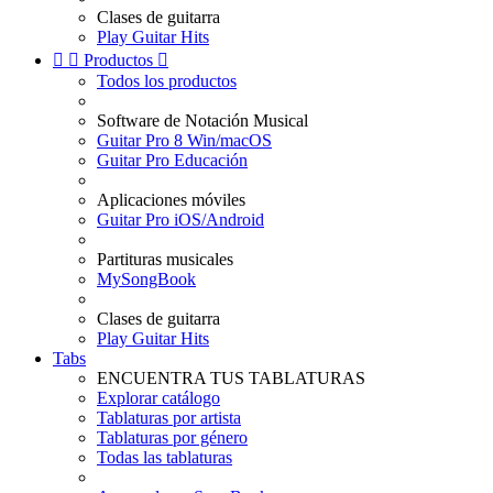
Clases de guitarra
Play Guitar Hits


Productos

Todos los productos
Software de Notación Musical
Guitar Pro 8 Win/macOS
Guitar Pro Educación
Aplicaciones móviles
Guitar Pro iOS/Android
Partituras musicales
MySongBook
Clases de guitarra
Play Guitar Hits
Tabs
ENCUENTRA TUS TABLATURAS
Explorar catálogo
Tablaturas por artista
Tablaturas por género
Todas las tablaturas