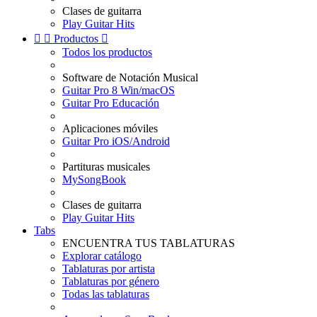
Clases de guitarra
Play Guitar Hits


Productos

Todos los productos
Software de Notación Musical
Guitar Pro 8 Win/macOS
Guitar Pro Educación
Aplicaciones móviles
Guitar Pro iOS/Android
Partituras musicales
MySongBook
Clases de guitarra
Play Guitar Hits
Tabs
ENCUENTRA TUS TABLATURAS
Explorar catálogo
Tablaturas por artista
Tablaturas por género
Todas las tablaturas