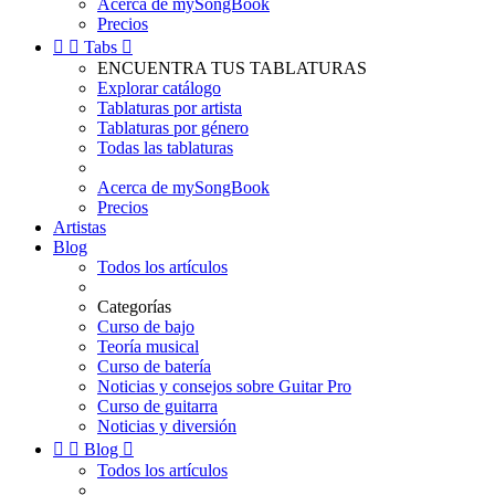
Acerca de mySongBook
Precios


Tabs

ENCUENTRA TUS TABLATURAS
Explorar catálogo
Tablaturas por artista
Tablaturas por género
Todas las tablaturas
Acerca de mySongBook
Precios
Artistas
Blog
Todos los artículos
Categorías
Curso de bajo
Teoría musical
Curso de batería
Noticias y consejos sobre Guitar Pro
Curso de guitarra
Noticias y diversión


Blog

Todos los artículos