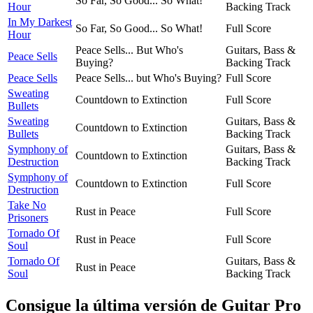
So Far, So Good... So What!
Hour
Backing Track
In My Darkest
So Far, So Good... So What!
Full Score
Hour
Peace Sells... But Who's
Guitars, Bass &
Peace Sells
Buying?
Backing Track
Peace Sells
Peace Sells... but Who's Buying?
Full Score
Sweating
Countdown to Extinction
Full Score
Bullets
Sweating
Guitars, Bass &
Countdown to Extinction
Bullets
Backing Track
Symphony of
Guitars, Bass &
Countdown to Extinction
Destruction
Backing Track
Symphony of
Countdown to Extinction
Full Score
Destruction
Take No
Rust in Peace
Full Score
Prisoners
Tornado Of
Rust in Peace
Full Score
Soul
Tornado Of
Guitars, Bass &
Rust in Peace
Soul
Backing Track
Consigue la última versión de Guitar Pro