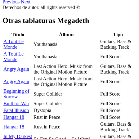
Previous
Next
Derechos de autor: all rights reserved ©
Otras tablaturas
Megadeth
Título
Álbum
Tipo
A Tout Le
Guitars, Bass &
Youthanasia
Monde
Backing Track
A Tout Le
Youthanasia
Full Score
Monde
Last Action Hero: Music from
Guitars, Bass &
Angry Again
the Original Motion Picture
Backing Track
Last Action Hero: Music from
Angry Again
Full Score
the Original Motion Picture
Beginning of
Super Collider
Full Score
Sorrow
Built for War
Super Collider
Full Score
Fatal Illusion
Dystopia
Full Score
Hangar 18
Rust in Peace
Full Score
Guitars, Bass &
Hangar 18
Rust in Peace
Backing Track
In My Darkest
Guitars, Bass &