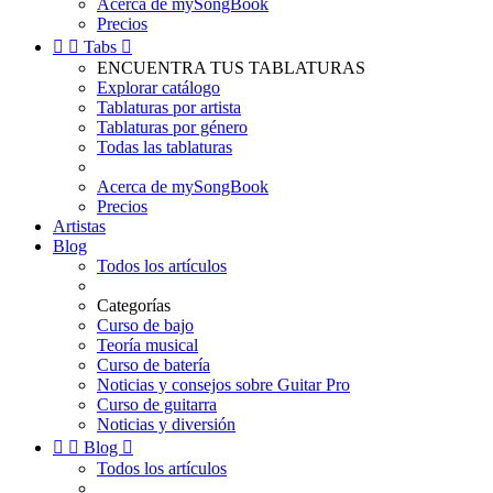
Acerca de mySongBook
Precios


Tabs

ENCUENTRA TUS TABLATURAS
Explorar catálogo
Tablaturas por artista
Tablaturas por género
Todas las tablaturas
Acerca de mySongBook
Precios
Artistas
Blog
Todos los artículos
Categorías
Curso de bajo
Teoría musical
Curso de batería
Noticias y consejos sobre Guitar Pro
Curso de guitarra
Noticias y diversión


Blog

Todos los artículos