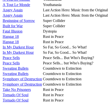
A Tout Le Monde
Youthanasia
Angry Again
Last Action Hero: Music from the Original
Angry Again
Last Action Hero: Music from the Original
Beginning of Sorrow
Super Collider
Built for War
Super Collider
Fatal Illusion
Dystopia
Hangar 18
Rust in Peace
Hangar 18
Rust in Peace
In My Darkest Hour
So Far, So Good... So What!
In My Darkest Hour
So Far, So Good... So What!
Peace Sells
Peace Sells... But Who's Buying?
Peace Sells
Peace Sells... but Who's Buying?
Sweating Bullets
Countdown to Extinction
Sweating Bullets
Countdown to Extinction
Symphony of Destruction
Countdown to Extinction
Symphony of Destruction
Countdown to Extinction
Take No Prisoners
Rust in Peace
Tornado Of Soul
Rust in Peace
Tornado Of Soul
Rust in Peace