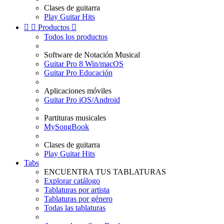
Clases de guitarra
Play Guitar Hits


Productos

Todos los productos
Software de Notación Musical
Guitar Pro 8 Win/macOS
Guitar Pro Educación
Aplicaciones móviles
Guitar Pro iOS/Android
Partituras musicales
MySongBook
Clases de guitarra
Play Guitar Hits
Tabs
ENCUENTRA TUS TABLATURAS
Explorar catálogo
Tablaturas por artista
Tablaturas por género
Todas las tablaturas