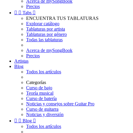
Acerca de mySongBook
Precios


Tabs

ENCUENTRA TUS TABLATURAS
Explorar catálogo
Tablaturas por artista
Tablaturas por género
Todas las tablaturas
Acerca de mySongBook
Precios
Artistas
Blog
Todos los artículos
Categorías
Curso de bajo
Teoría musical
Curso de batería
Noticias y consejos sobre Guitar Pro
Curso de guitarra
Noticias y diversión


Blog

Todos los artículos