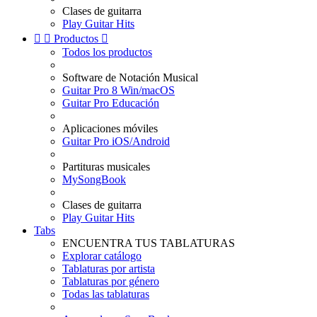
Clases de guitarra
Play Guitar Hits


Productos

Todos los productos
Software de Notación Musical
Guitar Pro 8 Win/macOS
Guitar Pro Educación
Aplicaciones móviles
Guitar Pro iOS/Android
Partituras musicales
MySongBook
Clases de guitarra
Play Guitar Hits
Tabs
ENCUENTRA TUS TABLATURAS
Explorar catálogo
Tablaturas por artista
Tablaturas por género
Todas las tablaturas