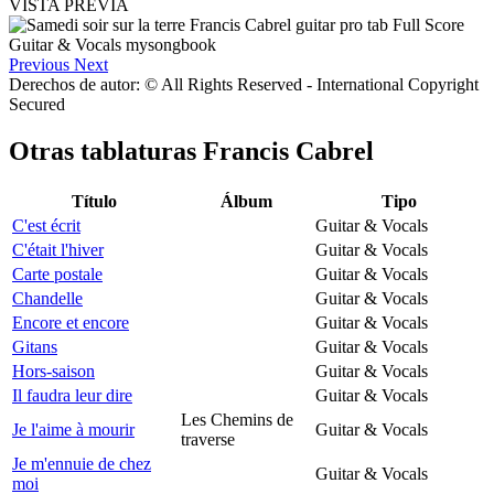
VISTA PREVIA
Previous
Next
Derechos de autor: © All Rights Reserved - International Copyright
Secured
Otras tablaturas
Francis Cabrel
Título
Álbum
Tipo
C'est écrit
Guitar & Vocals
C'était l'hiver
Guitar & Vocals
Carte postale
Guitar & Vocals
Chandelle
Guitar & Vocals
Encore et encore
Guitar & Vocals
Gitans
Guitar & Vocals
Hors-saison
Guitar & Vocals
Il faudra leur dire
Guitar & Vocals
Les Chemins de
Je l'aime à mourir
Guitar & Vocals
traverse
Je m'ennuie de chez
Guitar & Vocals
moi