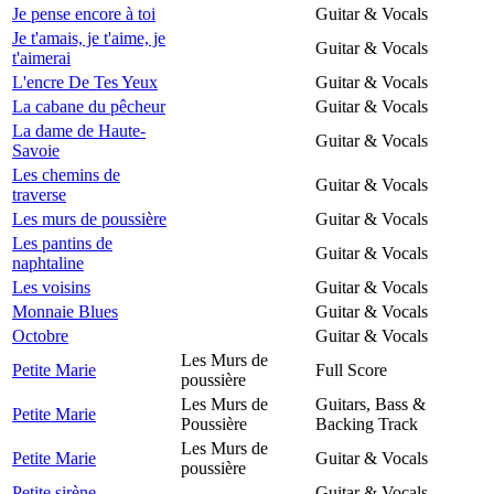
Je pense encore à toi
Guitar & Vocals
Je t'amais, je t'aime, je
Guitar & Vocals
t'aimerai
L'encre De Tes Yeux
Guitar & Vocals
La cabane du pêcheur
Guitar & Vocals
La dame de Haute-
Guitar & Vocals
Savoie
Les chemins de
Guitar & Vocals
traverse
Les murs de poussière
Guitar & Vocals
Les pantins de
Guitar & Vocals
naphtaline
Les voisins
Guitar & Vocals
Monnaie Blues
Guitar & Vocals
Octobre
Guitar & Vocals
Les Murs de
Petite Marie
Full Score
poussière
Les Murs de
Guitars, Bass &
Petite Marie
Poussière
Backing Track
Les Murs de
Petite Marie
Guitar & Vocals
poussière
Petite sirène
Guitar & Vocals