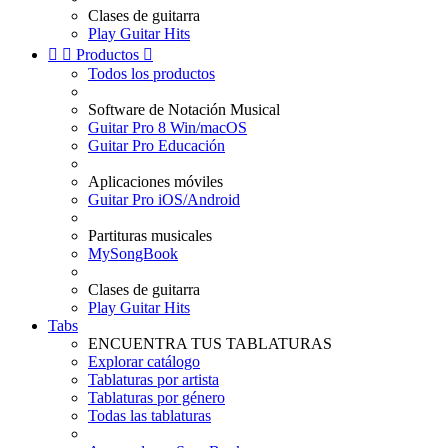
Clases de guitarra
Play Guitar Hits


Productos

Todos los productos
Software de Notación Musical
Guitar Pro 8 Win/macOS
Guitar Pro Educación
Aplicaciones móviles
Guitar Pro iOS/Android
Partituras musicales
MySongBook
Clases de guitarra
Play Guitar Hits
Tabs
ENCUENTRA TUS TABLATURAS
Explorar catálogo
Tablaturas por artista
Tablaturas por género
Todas las tablaturas