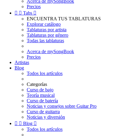
Acerca de mySongBook
Precios


Tabs

ENCUENTRA TUS TABLATURAS
Explorar catálogo
Tablaturas por artista
Tablaturas por género
Todas las tablaturas
Acerca de mySongBook
Precios
Artistas
Blog
Todos los artículos
Categorías
Curso de bajo
Teoría musical
Curso de batería
Noticias y consejos sobre Guitar Pro
Curso de guitarra
Noticias y diversión


Blog

Todos los artículos