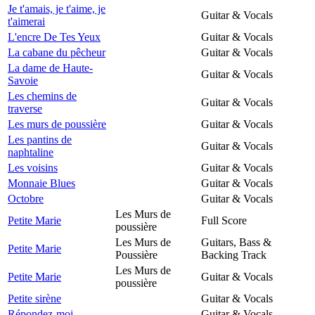
Je t'amais, je t'aime, je
Guitar & Vocals
t'aimerai
L'encre De Tes Yeux
Guitar & Vocals
La cabane du pêcheur
Guitar & Vocals
La dame de Haute-
Guitar & Vocals
Savoie
Les chemins de
Guitar & Vocals
traverse
Les murs de poussière
Guitar & Vocals
Les pantins de
Guitar & Vocals
naphtaline
Les voisins
Guitar & Vocals
Monnaie Blues
Guitar & Vocals
Octobre
Guitar & Vocals
Les Murs de
Petite Marie
Full Score
poussière
Les Murs de
Guitars, Bass &
Petite Marie
Poussière
Backing Track
Les Murs de
Petite Marie
Guitar & Vocals
poussière
Petite sirène
Guitar & Vocals
Répondez-moi
Guitar & Vocals