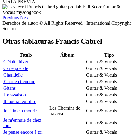
VISTA PREVIA
Previous
Next
Derechos de autor: © All Rights Reserved - International Copyright
Secured
Otras tablaturas
Francis Cabrel
Título
Álbum
Tipo
C'était l'hiver
Guitar & Vocals
Carte postale
Guitar & Vocals
Chandelle
Guitar & Vocals
Encore et encore
Guitar & Vocals
Gitans
Guitar & Vocals
Hors-saison
Guitar & Vocals
Il faudra leur dire
Guitar & Vocals
Les Chemins de
Je l'aime à mourir
Guitar & Vocals
traverse
Je m'ennuie de chez
Guitar & Vocals
moi
Je pense encore à toi
Guitar & Vocals