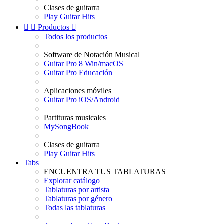
Clases de guitarra
Play Guitar Hits


Productos

Todos los productos
Software de Notación Musical
Guitar Pro 8 Win/macOS
Guitar Pro Educación
Aplicaciones móviles
Guitar Pro iOS/Android
Partituras musicales
MySongBook
Clases de guitarra
Play Guitar Hits
Tabs
ENCUENTRA TUS TABLATURAS
Explorar catálogo
Tablaturas por artista
Tablaturas por género
Todas las tablaturas