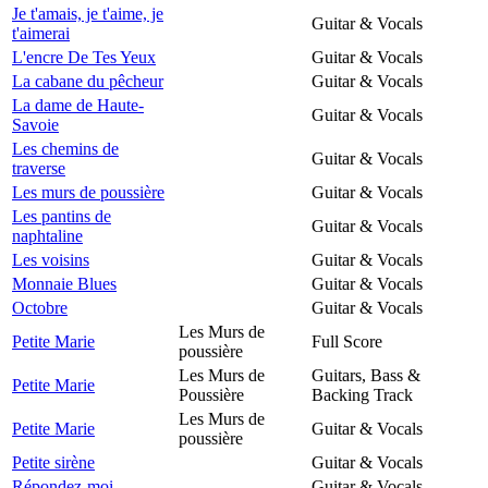
Je t'amais, je t'aime, je
Guitar & Vocals
t'aimerai
L'encre De Tes Yeux
Guitar & Vocals
La cabane du pêcheur
Guitar & Vocals
La dame de Haute-
Guitar & Vocals
Savoie
Les chemins de
Guitar & Vocals
traverse
Les murs de poussière
Guitar & Vocals
Les pantins de
Guitar & Vocals
naphtaline
Les voisins
Guitar & Vocals
Monnaie Blues
Guitar & Vocals
Octobre
Guitar & Vocals
Les Murs de
Petite Marie
Full Score
poussière
Les Murs de
Guitars, Bass &
Petite Marie
Poussière
Backing Track
Les Murs de
Petite Marie
Guitar & Vocals
poussière
Petite sirène
Guitar & Vocals
Répondez-moi
Guitar & Vocals