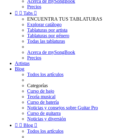
Acerca de mySongBook
Precios


Tabs

ENCUENTRA TUS TABLATURAS
Explorar catálogo
Tablaturas por artista
Tablaturas por género
Todas las tablaturas
Acerca de mySongBook
Precios
Artistas
Blog
Todos los artículos
Categorías
Curso de bajo
Teoría musical
Curso de batería
Noticias y consejos sobre Guitar Pro
Curso de guitarra
Noticias y diversión


Blog

Todos los artículos