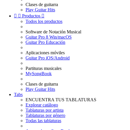
Clases de guitarra
Play Guitar Hits


Productos

Todos los productos
Software de Notación Musical
Guitar Pro 8 Win/macOS
Guitar Pro Educación
Aplicaciones móviles
Guitar Pro iOS/Android
Partituras musicales
MySongBook
Clases de guitarra
Play Guitar Hits
Tabs
ENCUENTRA TUS TABLATURAS
Explorar catálogo
Tablaturas por artista
Tablaturas por género
Todas las tablaturas