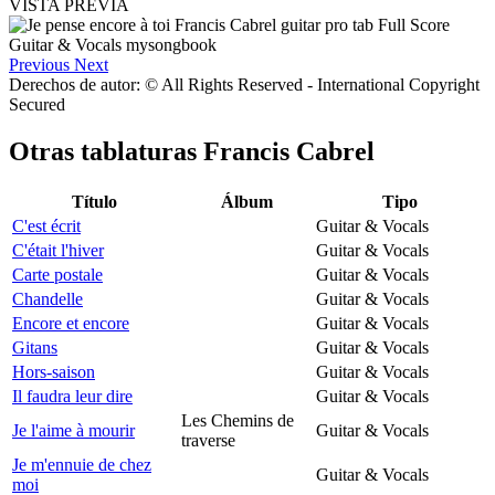
VISTA PREVIA
Previous
Next
Derechos de autor: © All Rights Reserved - International Copyright
Secured
Otras tablaturas
Francis Cabrel
Título
Álbum
Tipo
C'est écrit
Guitar & Vocals
C'était l'hiver
Guitar & Vocals
Carte postale
Guitar & Vocals
Chandelle
Guitar & Vocals
Encore et encore
Guitar & Vocals
Gitans
Guitar & Vocals
Hors-saison
Guitar & Vocals
Il faudra leur dire
Guitar & Vocals
Les Chemins de
Je l'aime à mourir
Guitar & Vocals
traverse
Je m'ennuie de chez
Guitar & Vocals
moi