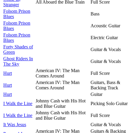
All Aboard the Blue Train
Full Score
Stranger
Folsom Prison
Bass
Blues
Folsom Prison
Acoustic Guitar
Blues
Folsom Prison
Electric Guitar
Blues
Forty Shades of
Guitar & Vocals
Green
Ghost Riders In
Guitar & Vocals
The Sky
American IV: The Man
Hurt
Full Score
Comes Around
American IV: The Man
Guitars, Bass &
Hurt
Comes Around
Backing Track
Hurt
Guitar
Johnny Cash with His Hot
I Walk the Line
Picking Solo Guitar
and Blue Guitar
Johnny Cash with His Hot
I Walk the Line
Full Score
and Blue Guitar
It Was Jesus
Guitar & Vocals
American IV: The Man
Guitars & Backing