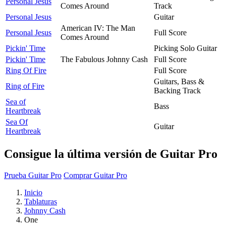
Personal Jesus
Comes Around
Track
Personal Jesus
Guitar
American IV: The Man
Personal Jesus
Full Score
Comes Around
Pickin' Time
Picking Solo Guitar
Pickin' Time
The Fabulous Johnny Cash
Full Score
Ring Of Fire
Full Score
Guitars, Bass &
Ring of Fire
Backing Track
Sea of
Bass
Heartbreak
Sea Of
Guitar
Heartbreak
Consigue la última versión de Guitar Pro
Prueba Guitar Pro
Comprar Guitar Pro
Inicio
Tablaturas
Johnny Cash
One