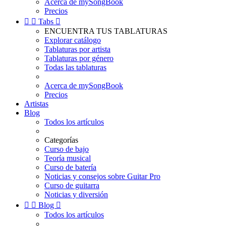
Acerca de mySongBook
Precios


Tabs

ENCUENTRA TUS TABLATURAS
Explorar catálogo
Tablaturas por artista
Tablaturas por género
Todas las tablaturas
Acerca de mySongBook
Precios
Artistas
Blog
Todos los artículos
Categorías
Curso de bajo
Teoría musical
Curso de batería
Noticias y consejos sobre Guitar Pro
Curso de guitarra
Noticias y diversión


Blog

Todos los artículos