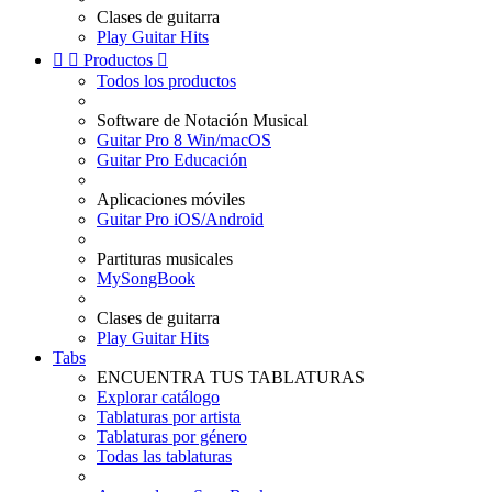
Clases de guitarra
Play Guitar Hits


Productos

Todos los productos
Software de Notación Musical
Guitar Pro 8 Win/macOS
Guitar Pro Educación
Aplicaciones móviles
Guitar Pro iOS/Android
Partituras musicales
MySongBook
Clases de guitarra
Play Guitar Hits
Tabs
ENCUENTRA TUS TABLATURAS
Explorar catálogo
Tablaturas por artista
Tablaturas por género
Todas las tablaturas