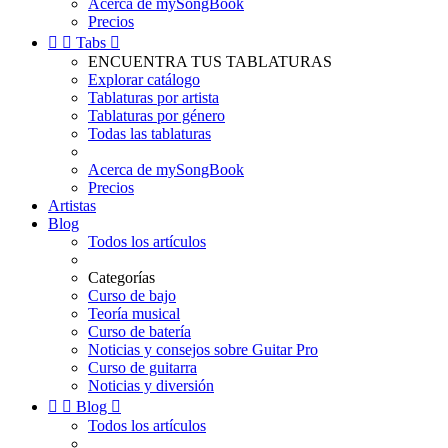
Acerca de mySongBook
Precios


Tabs

ENCUENTRA TUS TABLATURAS
Explorar catálogo
Tablaturas por artista
Tablaturas por género
Todas las tablaturas
Acerca de mySongBook
Precios
Artistas
Blog
Todos los artículos
Categorías
Curso de bajo
Teoría musical
Curso de batería
Noticias y consejos sobre Guitar Pro
Curso de guitarra
Noticias y diversión


Blog

Todos los artículos