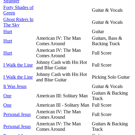
Stranger
Forty Shades of
Guitar & Vocals
Green
Ghost Riders In
Guitar & Vocals
The Sky
Hurt
Guitar
American IV: The Man
Guitars, Bass &
Hurt
Comes Around
Backing Track
American IV: The Man
Hurt
Full Score
Comes Around
Johnny Cash with His Hot
I Walk the Line
Full Score
and Blue Guitar
Johnny Cash with His Hot
I Walk the Line
Picking Solo Guitar
and Blue Guitar
It Was Jesus
Guitar & Vocals
Guitars & Backing
One
American III: Solitary Man
Track
One
American III - Solitary Man
Full Score
American IV: The Man
Personal Jesus
Full Score
Comes Around
American IV: The Man
Guitars & Backing
Personal Jesus
Comes Around
Track