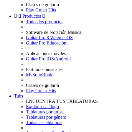
Clases de guitarra
Play Guitar Hits


Productos

Todos los productos
Software de Notación Musical
Guitar Pro 8 Win/macOS
Guitar Pro Educación
Aplicaciones móviles
Guitar Pro iOS/Android
Partituras musicales
MySongBook
Clases de guitarra
Play Guitar Hits
Tabs
ENCUENTRA TUS TABLATURAS
Explorar catálogo
Tablaturas por artista
Tablaturas por género
Todas las tablaturas