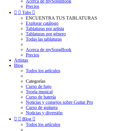
Acerca de mySongBook
Precios


Tabs

ENCUENTRA TUS TABLATURAS
Explorar catálogo
Tablaturas por artista
Tablaturas por género
Todas las tablaturas
Acerca de mySongBook
Precios
Artistas
Blog
Todos los artículos
Categorías
Curso de bajo
Teoría musical
Curso de batería
Noticias y consejos sobre Guitar Pro
Curso de guitarra
Noticias y diversión


Blog

Todos los artículos