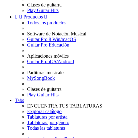
Clases de guitarra
Play Guitar Hits


Productos

Todos los productos
Software de Notación Musical
Guitar Pro 8 Win/macOS
Guitar Pro Educación
Aplicaciones móviles
Guitar Pro iOS/Android
Partituras musicales
MySongBook
Clases de guitarra
Play Guitar Hits
Tabs
ENCUENTRA TUS TABLATURAS
Explorar catálogo
Tablaturas por artista
Tablaturas por género
Todas las tablaturas