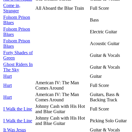
Come in,
All Aboard the Blue Train
Full Score
Stranger
Folsom Prison
Bass
Blues
Folsom Prison
Electric Guitar
Blues
Folsom Prison
Acoustic Guitar
Blues
Forty Shades of
Guitar & Vocals
Green
Ghost Riders In
Guitar & Vocals
The Sky
Hurt
Guitar
American IV: The Man
Hurt
Full Score
Comes Around
American IV: The Man
Guitars, Bass &
Hurt
Comes Around
Backing Track
Johnny Cash with His Hot
I Walk the Line
Full Score
and Blue Guitar
Johnny Cash with His Hot
I Walk the Line
Picking Solo Guitar
and Blue Guitar
It Was Jesus
Guitar & Vocals