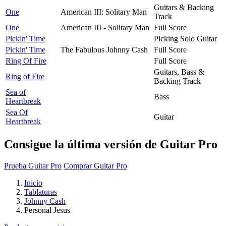
Guitars & Backing
One
American III: Solitary Man
Track
One
American III - Solitary Man
Full Score
Pickin' Time
Picking Solo Guitar
Pickin' Time
The Fabulous Johnny Cash
Full Score
Ring Of Fire
Full Score
Guitars, Bass &
Ring of Fire
Backing Track
Sea of
Bass
Heartbreak
Sea Of
Guitar
Heartbreak
Consigue la última versión de Guitar Pro
Prueba Guitar Pro
Comprar Guitar Pro
Inicio
Tablaturas
Johnny Cash
Personal Jesus