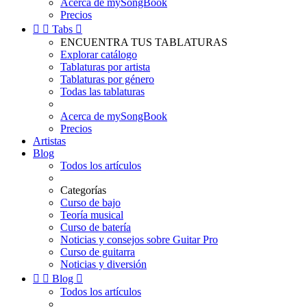
Acerca de mySongBook
Precios


Tabs

ENCUENTRA TUS TABLATURAS
Explorar catálogo
Tablaturas por artista
Tablaturas por género
Todas las tablaturas
Acerca de mySongBook
Precios
Artistas
Blog
Todos los artículos
Categorías
Curso de bajo
Teoría musical
Curso de batería
Noticias y consejos sobre Guitar Pro
Curso de guitarra
Noticias y diversión


Blog

Todos los artículos