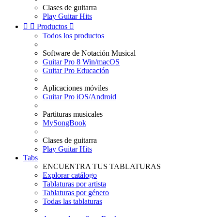
Clases de guitarra
Play Guitar Hits


Productos

Todos los productos
Software de Notación Musical
Guitar Pro 8 Win/macOS
Guitar Pro Educación
Aplicaciones móviles
Guitar Pro iOS/Android
Partituras musicales
MySongBook
Clases de guitarra
Play Guitar Hits
Tabs
ENCUENTRA TUS TABLATURAS
Explorar catálogo
Tablaturas por artista
Tablaturas por género
Todas las tablaturas