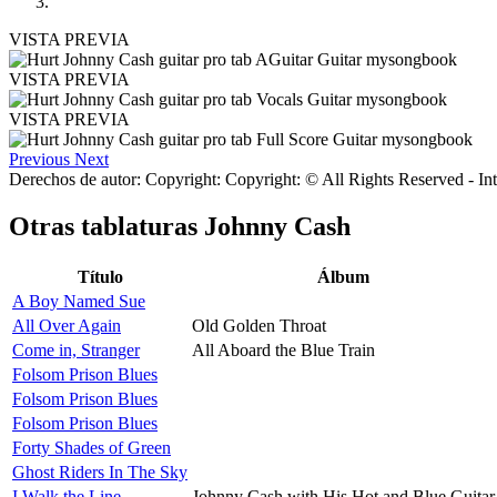
VISTA PREVIA
VISTA PREVIA
VISTA PREVIA
Previous
Next
Derechos de autor: Copyright: Copyright: © All Rights Reserved - In
Otras tablaturas
Johnny Cash
Título
Álbum
A Boy Named Sue
All Over Again
Old Golden Throat
Come in, Stranger
All Aboard the Blue Train
Folsom Prison Blues
Folsom Prison Blues
Folsom Prison Blues
Forty Shades of Green
Ghost Riders In The Sky
I Walk the Line
Johnny Cash with His Hot and Blue Guitar