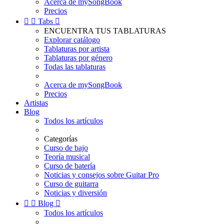
Acerca de mySongBook
Precios


Tabs

ENCUENTRA TUS TABLATURAS
Explorar catálogo
Tablaturas por artista
Tablaturas por género
Todas las tablaturas
Acerca de mySongBook
Precios
Artistas
Blog
Todos los artículos
Categorías
Curso de bajo
Teoría musical
Curso de batería
Noticias y consejos sobre Guitar Pro
Curso de guitarra
Noticias y diversión


Blog

Todos los artículos