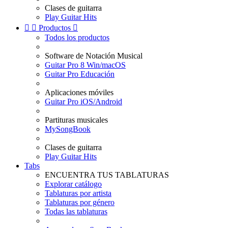
Clases de guitarra
Play Guitar Hits


Productos

Todos los productos
Software de Notación Musical
Guitar Pro 8 Win/macOS
Guitar Pro Educación
Aplicaciones móviles
Guitar Pro iOS/Android
Partituras musicales
MySongBook
Clases de guitarra
Play Guitar Hits
Tabs
ENCUENTRA TUS TABLATURAS
Explorar catálogo
Tablaturas por artista
Tablaturas por género
Todas las tablaturas